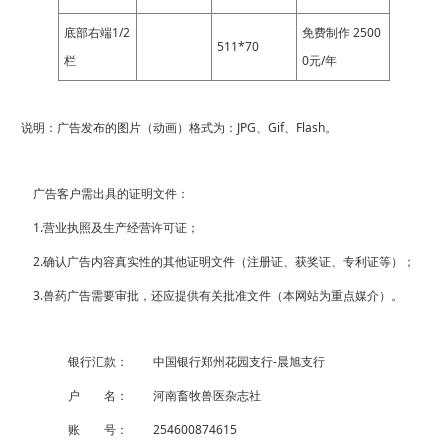
底部右端
1/2
免费制作 2500
511*70
栏
0元/年
说明：广告发布的图片（动画）格式为：JPG、Gif、Flash。
广告客户需出具的证明文件：
1.营业执照及生产经营许可证；
2.确认广告内容真实性的其他证明文件（注册证、获奖证、专利证等）；
3.兽药广告需要审批，还应提供有关批准文件（本网站为重点媒介）。
银行汇款：
中国银行郑州花园支行-晨旭支行
户 名：
河南畜牧兽医杂志社
账 号：
254600874615