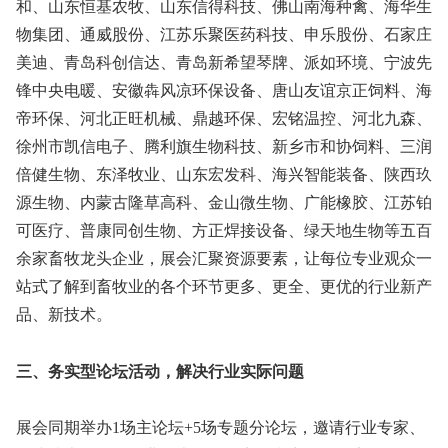
和、山东恒基农牧、山东信得科技、佛山南海种禽、海华生
物集团、通威股份、江苏乐聚医药科技、申乐股份、石家庄
美迪、青岛科创信达、青岛新希望琴牌、派如环境、宁波先
锋中央电暖、安徽犇风凉环保设备、唐山友谊京正饲料、海
帝环保、河北正旺机械、鼎越环保、宏铭温控、河北九森、
徐州市凯信电子、腾利旗生物科技、新乡市和协饲料、三润
倍健生物、东泽牧业、山东宏发科、海兴智能装备、陕西玖
源生物、内蒙古隆草高科、金山微生物、广能橡胶、江苏铂
可医疗、普康同创生物、方正焊接设备、绿天地生物等五百
余家畜牧龙头企业，展会汇聚资源要素，让每位专业观众一
站式了解到畜牧业的各个环节更多、更全、更优的行业新产
品、新技术。
三、务实型论坛活动，解决行业实际问题
展会同期举办1场主论坛+5场专题分论坛，邀请行业专家、