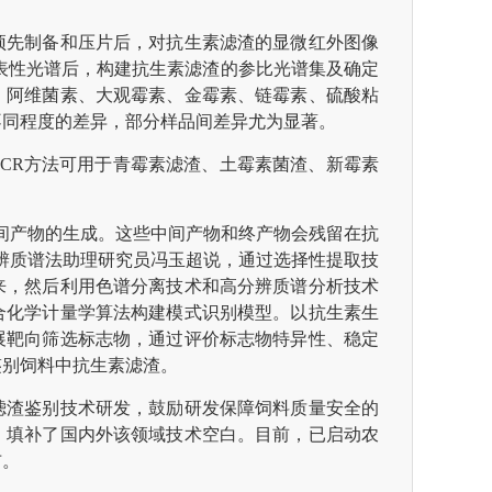
预先制备和压片后，对抗生素滤渣的显微红外图像
代表性光谱后，构建抗生素滤渣的参比光谱集及确定
；阿维菌素、大观霉素、金霉素、链霉素、硫酸粘
不同程度的差异，部分样品间差异尤为显著。
CR方法可用于青霉素滤渣、土霉素菌渣、新霉素
间产物的生成。这些中间产物和终产物会残留在抗
辨质谱法助理研究员冯玉超说，通过选择性提取技
来，然后利用色谱分离技术和高分辨质谱分析技术
合化学计量学算法构建模式识别模型。以抗生素生
展靶向筛选标志物，通过评价标志物特异性、稳定
鉴别饲料中抗生素滤渣。
滤渣鉴别技术研发，鼓励研发保障饲料质量安全的
，填补了国内外该领域技术空白。目前，已启动农
布。