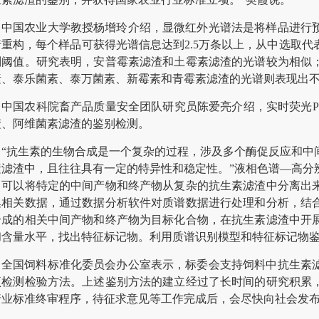
中国农业大学教授杨增玲介绍，显微红外光谱法是将样品进行
行重构，每个样品可获得光谱信息达到2.5万条以上，从中选取
别阈值。研究表明，安普霉素滤渣和土霉素滤渣的光谱较为相似
素、泰乐菌素、泰万菌素、新霉素和青霉素滤渣的光谱则表现出
中国农科院畜产品质量安全团队研究员陈爱亮介绍，实时荧光P
渣、阿维菌素滤渣的鉴别检测。
“抗生素的生物合成是一个复杂的过程，涉及多个酶促反应和中
素滤渣中，且往往具有一定的特异性和稳定性。”液相色谱—高分
，可以将特定的中间产物和终产物从复杂的抗生素滤渣中分离出
集相关数据，通过数据分析软件对质谱数据进行处理和分析，结
合成的相关中间产物和终产物为目标化合物，在抗生素滤渣中开
和含量水平，找出特征标记物。利用质谱识别模型和特征标记物
全国饲料标准化委员会办公室表示，标委会支持饲料中抗生素
项检测检验方法。上述鉴别方法的建立经过了长时间的研究积累
行业标准终审程序，待征求意见等工作完成后，会尽快向社会发