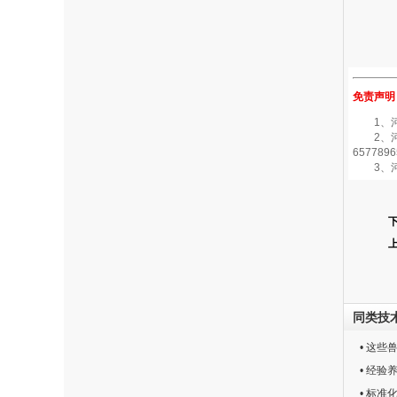
免责声明
1、河南
2、河南
6577896
3、河
同类技
• 这
• 经
• 标