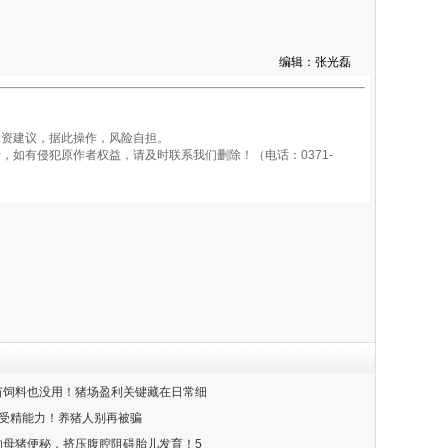
编辑：张光磊
资建议，据此操作，风险自担。
如有侵犯原作者权益，请及时联系我们删除！（电话：0371-
疫苗饲料也没用！猪场盈利关键藏在日常细
力≠受精能力！养猪人别再被骗
事的母猪便秘，挤压腹腔阻碍胎儿发育！5