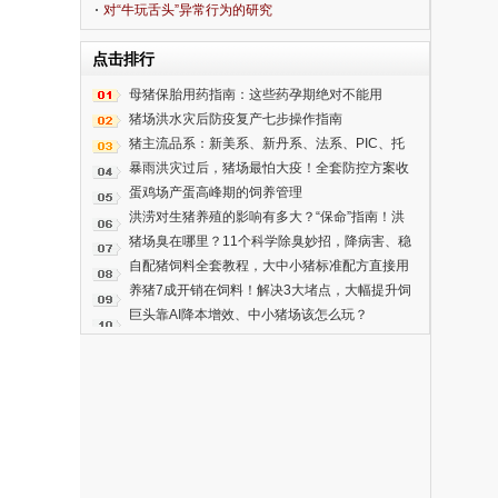
对“牛玩舌头”异常行为的研究
点击排行
母猪保胎用药指南：这些药孕期绝对不能用
猪场洪水灾后防疫复产七步操作指南
猪主流品系：新美系、新丹系、法系、PIC、托
佩克，谁更适合你的猪场？
暴雨洪灾过后，猪场最怕大疫！全套防控方案收
好
蛋鸡场产蛋高峰期的饲养管理
洪涝对生猪养殖的影响有多大？“保命”指南！洪
涝后动物疫病技术！
猪场臭在哪里？11个科学除臭妙招，降病害、稳
增重
自配猪饲料全套教程，大中小猪标准配方直接用
养猪7成开销在饲料！解决3大堵点，大幅提升饲
料转化率
巨头靠AI降本增效、中小猪场该怎么玩？