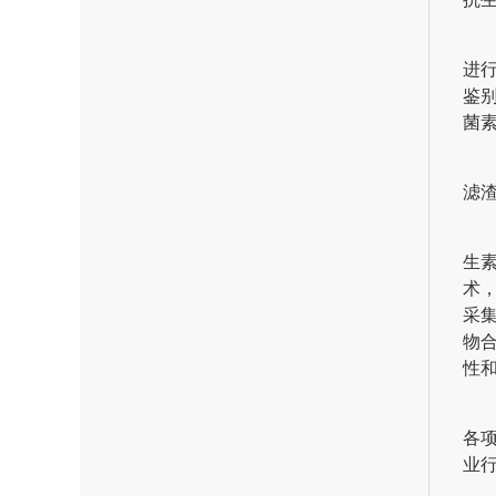
进
鉴
菌
滤
生
术
采
物
性
各
业