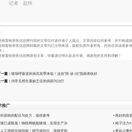
记者 赵炜
：
畜牧兽医信息网刊登的文章仅代表作者个人观点，文章内容仅供参考，并不构成投
畜牧兽医信息网转载的文章均已注明来源，版权归原作者所有，内容仅供读者参考，
5 ）
南畜牧兽医信息网原创文章，转载请注明出处及作者。感谢您的支持和理解！
下一篇：
猪场呼吸道疾病高发季来临！这份“防-诊-治”指南请收好
上一篇：
鸡常见维生素缺乏症的病因与治疗
术推广
些兽药原粉的配伍与处方，值得参考
• 再好的
验养猪已成瓶颈！物联网赋能猪场，实现生产决
• 精子活
准化人工授精实操指南！细节做到位，母猪受胎
• 看似小