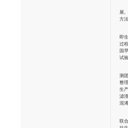
展
方
即
过
国
试
测
整
生
滤
混
联
抗