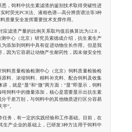
获悉，饲料中抗生素滤渣的鉴别技术取得突破性进
实时荧光PCR法、液相色谱—高分辨质谱法等3种
饲料质量安全发挥重要技术支撑作用。
对应滤渣产量的比例关系取均值后换算比为12.8，
验检测中心（北京）研究员索德成介绍，抗生素生产
认为添加到饲料中具有促进动物生长作用。但是我
使用，因为它容易让动物产生耐药性，因未做安全性
家饲料质量检验检测中心（北京）饲料质量检验检
料原料、浓缩饲料、精料补充料、配合饲料及收集
，就是“显”和“微”两方面：“显”即显示，饲料
每吨饲料中的微量添加，核心是需要显示出抗生素
成分千差万别，与饲料中的其他物质进行区分容易
天平”。
工作任务，有一定的实践经验和工作基础。目前，在
其生产企业的基础上，已研发3种方法用于饲料中