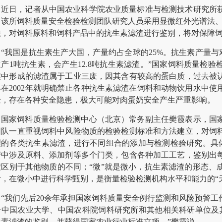
近日，记者从中国农业科学院农业质量标准与检测技术研究所
。该所饲料质量安全检验检测团队研究人员采用显微红外光谱法、
法，对饲料原料和饲料产品中的抗生素滤渣进行鉴别，将对保障
“我国是抗生素生产大国，产量约占全球的25%。抗生素产量与
生产1吨抗生素，会产生12.8吨抗生素滤渣。”国家饲料质量检
程中形成的滤渣属于工业三废，因其含有较高的蛋白质，过去被
早在2002年就明确禁止各种抗生素滤渣在饲料和动物饮用水中
验，存在各种安全隐患，极大可能对肉蛋奶安全产生严重影响。
国家饲料质量检验检测中心（北京）常务副主任樊霞表示，国
团队一直重视饲料中风险物质的检验检测标准和方法建立，对饲
理的各类抗生素滤渣，进行不同组合的添加与检测检验研究。具体讲
产中涉及原料、添加剂等多个门类，包含各种加工工艺，鉴别出
渣区别于其他物质的不同；“微”就是微小，抗生素滤渣的形态、
淆，在微小中进行科学甄别，是衡量检验检测机构水平和能力的“
“我们先后20余年承担国家饲料质量安全例行监测和风险预警
合中国农业大学、中国农科院饲料研究所和其他相关科研单位及
生素滤渣的鉴别，并获得国家农业行业标准立项。”樊霞说。