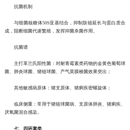
抗菌机制
与细菌核糖体50S亚基结合，抑制肽链延长与蛋白质合
成，阻断细菌代谢繁殖，发挥抑菌杀菌作用。
抗菌谱
主打革兰氏阳性菌：对耐青霉素类药物的金黄色葡萄球
菌、肺炎球菌、猪链球菌、产气荚膜梭菌效果突出；
其他敏感病原体：猪支原体、猪痢疾密螺旋体；
临床侧重：常用于猪链球菌病、支原体肺炎、猪痢疾、
厌氧菌混合感染。
七、四环素类