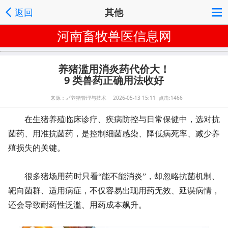
返回
其他
河南畜牧兽医信息网
养猪滥用消炎药代价大！
9 类兽药正确用法收好
来源：
🔗
养猪管理与技术 2026-05-13 15:11 点击:1466
在生猪养殖临床诊疗、疾病防控与日常保健中，选对抗
菌药、用准抗菌药，是控制细菌感染、降低病死率、减少养
殖损失的关键。
很多猪场用药时只看“能不能消炎”，却忽略抗菌机制、
靶向菌群、适用病症，不仅容易出现用药无效、延误病情，
还会导致耐药性泛滥、用药成本飙升。