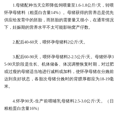
1.母猪配种当天立即降低饲喂量至1.6-1.8公斤/天，转喂
怀孕母猪料（粗蛋白含量14%）。母猪获得的营养总是优先
供应给发育中的胚胎，而胚胎的需要量又很小，在通常情况
下，妊娠期的营养水平不太可能影响窝产仔数。
2.配后40-60天，喂怀孕母猪料2公斤/天。
3.配后60-90天，喂怀孕母猪料2-2.5公斤/天。母猪怀孕3
5-90天阶段是生长、机体储备、体况调整恢复时期，对过肥
或过瘦的母猪适当地进行减料或加料，使怀孕母猪在分娩前
达到良好状态，各胎次母猪分娩时的背膘厚都应为18-19毫
米。
4.怀孕90天-生产前喂哺乳母猪料2.5-3.0公斤/天。（日
粮粗蛋白含量16%）