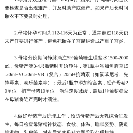
要检查是否出现难产，并及时助产或催产。如果产后长时间
胎衣不下要及时处理。
2.母猪怀孕时间为112-116天为正常，通常超过118天仍
未产仔要进行催产，避免死胎在子宫腐烂造成严重子宫炎。
3.母猪分娩期间静脉滴注5%葡萄糖生理盐水1500-2000
ml，母猪产第3-4只胎猪时开始静注，第1瓶中添加鱼腥草15
-20ml+VC20ml+VB（复合）20ml+抗菌素（如氟苯尼考、先
锋霉素、泰乐菌素等）；最后1瓶中添加缩宫素，经产母猪2
0单位，初产母猪10单位，滴注速度减缓，最后1瓶葡萄糖应
在母猪将近产完时才滴注。
4.做好母猪产后护理工作，预防母猪产后无乳综合征发
生。每日检查母猪精神状态、食欲、体温、睡眠姿势、阴道
排泄物、乳房等，对有异常的母猪立即采取处理措施。