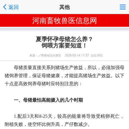
返回
其他
河南畜牧兽医信息网
夏季怀孕母猪怎么养？
饲喂方案要知道！
来源：
🔗
养猪知识大课堂 2026-05-14 11:37 点击:692
母猪质量直接关系到猪场生产效益，所以，必须加强母
猪饲养管理，保证母猪健康，才能提高猪场生产效益。以下
十点是高效饲养母猪时应特别注意的：
一、母猪最怕高能摄入的几个时期
1.配后3天和8-25天，较高的能量将导致受精卵死亡，
附植失败，使空怀比例升高，产仔数减少。