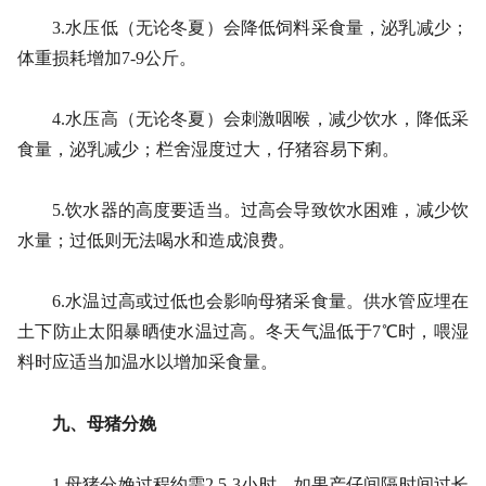
3.水压低（无论冬夏）会降低饲料采食量，泌乳减少；
体重损耗增加7-9公斤。
4.水压高（无论冬夏）会刺激咽喉，减少饮水，降低采
食量，泌乳减少；栏舍湿度过大，仔猪容易下痢。
5.饮水器的高度要适当。过高会导致饮水困难，减少饮
水量；过低则无法喝水和造成浪费。
6.水温过高或过低也会影响母猪采食量。供水管应埋在
土下防止太阳暴晒使水温过高。冬天气温低于7℃时，喂湿
料时应适当加温水以增加采食量。
九、母猪分娩
1.母猪分娩过程约需2.5-3小时。如果产仔间隔时间过长