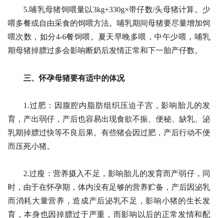
5.哺乳母猪饲喂量以3kg+330g×带仔数/头母猪计算。少
喂多餐或自由采食的饲喂方法。哺乳期间母猪要尽量增加饲
喂次数，如分4-6餐饲喂。夏天早晚多喂，中午少喂，哺乳
期母猪掉膘过多会影响断奶后发情正常和下一胎产仔数。
三、怀孕母猪要有适中的体况
1.过肥：因腹腔内脂肪组织压迫子宫，影响胎儿的发
育，产出弱仔，产后也容易出现食欲不振、便秘、缺乳、泌
乳期掉膘过快等不良后果。有些猪会因过肥，产后行动不便
而压死小猪。
2.过瘦：营养摄入不足，影响胎儿的发育而产弱仔，同
时，由于在怀孕期，体内没有足够的营养贮备，产后因泌乳
而消耗大量营养，造成产后泌乳不足，影响小猪的生长发
育，本身也因掉膘过于严重，而影响以后的正常发情和配