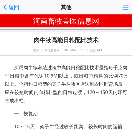
返回
其他
河南畜牧兽医信息网
肉牛犊高能日粮配比技术
来源：
🔗
河北畜牧网 2026-06-03 15:35 点击:449
所谓肉牛犊养殖过程中高能日粮配比技术是指每千克肉
牛日粮中含有代谢10.9MJ以上，或日粮中精料的比例70%
以上。全粗料日粮型的架子牛从牧区运送到农区肥育场后，
应在较短时间内向精料型的日粮过渡，120～150天内即可
育成出栏。
一、恢复期
10～15天，架子牛经过较长距离、较长时间的运输，