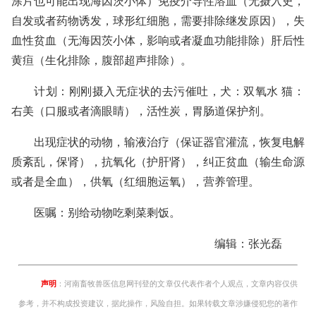
涂片也可能出现海因茨小体）免疫介导性溶血（无摄入史，
自发或者药物诱发，球形红细胞，需要排除继发原因），失
血性贫血（无海因茨小体，影响或者凝血功能排除）肝后性
黄疸（生化排除，腹部超声排除）。
计划：刚刚摄入无症状的去污催吐，犬：双氧水 猫：
右美（口服或者滴眼睛），活性炭，胃肠道保护剂。
出现症状的动物，输液治疗（保证器官灌流，恢复电解
质紊乱，保肾），抗氧化（护肝肾），纠正贫血（输生命源
或者是全血），供氧（红细胞运氧），营养管理。
医嘱：别给动物吃剩菜剩饭。
编辑：张光磊
声明
：河南畜牧兽医信息网刊登的文章仅代表作者个人观点，文章内容仅供
参考，并不构成投资建议，据此操作，风险自担。如果转载文章涉嫌侵犯您的著作