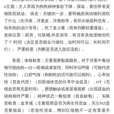
s主观：主人常因为狗狗精神食欲下降，尿血，黄疸带来宠
物医院就诊。 病史：关键的一步，要明确患病动物到底吃
了什么（生洋葱，洋葱皮，洋葱粉等，有些火锅底料也有，
炖羊肉的汤汁等等），吃了多少量（简单判断轻重缓急）。
发病位置：厨房，垃圾桶,外卖袋等，有没有其他宠物也吃
了？ 时间（决定是否能去污催吐，短时间可以，长时间不
行）。 严重程度（判断是否进入急症流程）。
客观：体格检查：主要观察黏膜颜色，对于洋葱中毒动
物可能由粉—白—暗褐或者发绀。同时评估呼吸（可能代偿
性加快），口腔气味（刚刚吃的话可能可以闻到）。心率加
快（贫血代偿）（后面做休克的分享中会提及），crt（毛
细血管再充盈时间），膀胱触诊或者尿液观察（出现尿血的
病例相对严重）。精神状态一般较差（贫血缺氧）。 实验
室检查：血常规（主要观察是否为再生性贫血，关注hct是
否要输血）（若急性溶血，网织红细胞不一定有显著升