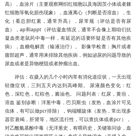
高），血涂片（主要观察网织红细胞以及海因茨小体或者棘
红细胞等氧化损伤现象），血液离心（判断是否溶血），生
化（看总胆红素，通常升高），尿常规（评估是否有尿
血），ap和appt（评估凝血情况，通常不会像上期咱们抗
凝血类老鼠药中毒一样，有延迟的话要怀疑是否有其他疾
病），血糖电解质（输液治疗）。 影像学检查：胸片或者
腹部超声，通常用来排除其他疾病，例如泌尿的问题导致的
尿血或者是异物梗阻或者肿瘤出血。
评估：在摄入的几个小时内常有消化道症状，一天出现
轻微症状，三到五天内达到高峰期。 尿液颜色变化：红
色，深红色，红棕色，酱油色。 问题列表：红尿，黄疸，
溶血 鉴别诊断：洋葱中毒，巴贝斯虫（发热，血涂片可见
虫体，有可以做pcr排除），钩端螺旋体（发热，常出现多
器官衰竭，肝肾等，地区流行性，可以查抗体或者pcr），
对乙酰氨基酚中毒（无洋葱史，有喂药史，关键靠问诊，血