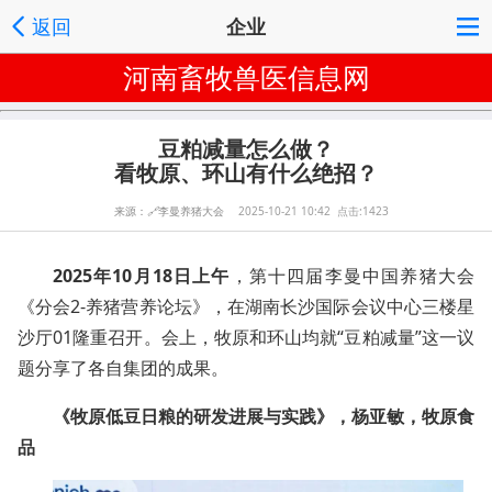
返回
企业
河南畜牧兽医信息网
豆粕减量怎么做？
看牧原、环山有什么绝招？
来源：
🔗
李曼养猪大会
2025-10-21 10:42 点击:1423
2025年10月18日上午
，第十四届李曼中国养猪大会
《分会2-养猪营养论坛》，在湖南长沙国际会议中心三楼星
沙厅01隆重召开。会上，牧原和环山均就“豆粕减量”这一议
题分享了各自集团的成果。
《牧原低豆日粮的研发进展与实践》，杨亚敏，牧原食
品