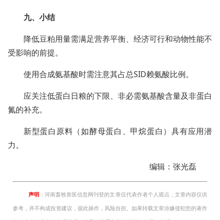
九、小结
降低豆粕用量需满足营养平衡、经济可行和动物性能不
受影响的前提。
使用合成氨基酸时需注意其占总SID赖氨酸比例。
应关注低蛋白日粮的下限、非必需氨基酸含量及非蛋白
氮的补充。
新型蛋白原料（如酵母蛋白、甲烷蛋白）具有应用潜
力。
编辑：张光磊
声明
：河南畜牧兽医信息网刊登的文章仅代表作者个人观点，文章内容仅供
参考，并不构成投资建议，据此操作，风险自担。如果转载文章涉嫌侵犯您的著作