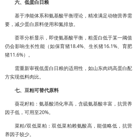
六、低蛋白日粮
基于净能体系和氨基酸平衡理论，精准满足动物营养需
要，减少蛋白原料使用和氮排放。
荟萃分析显示，即使氨基酸平衡，粗蛋白低于某一阈值
仍会影响生长性能（如保育猪18.4%、生长猪16.1%、育肥
猪11.6%）。
需重新审视低蛋白日粮的适用性，如山东肉鸡高蛋白配
方实现低料肉比。
七、豆粕可替代原料
葵花籽粕：氨基酸消化率高，含硫氨基酸丰富，抗营养
因子低，可用至20%。
菜粕/双低菜粕：双低菜粕赖氨酸高，能值略低，抗营
养因子较少。