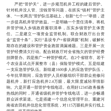
严把“管护关”，进一步规范机井工程的建后管护。
针对机井没人管、没钱管等问题，在抓实“镇村”管护主
体、“一长两员”管护队伍基础上，创新“七个一”举措，进
一步提高机井管护效益。一是明确一个责任清单。将机
井管护纳入乡镇政府履职清单，压实乡镇管护主体责
任。二是建立一项资金监管机制。联合财政厅出台资
金“监管十条”，实行“县设专户+省级调拨”机制，破解长
期存在的建设和管护资金跑冒滴漏难题。三是开展一次
管护经费清欠行动。配合财政厅对全省拖欠的管护经费
挂牌督办。四是推广一种管护模式。在2个省辖市、若干
个农业县试点开展整市（县）保险管护模式。五是组建
一支应急管护队伍。新组建1600多人的应急管护队伍，
今年抗旱期间，应急管护人员积极组织干部群众抢修问
题机井，新打应急机井2.4万眼，最大限度减轻旱情影
响。六是开通一部管护专线电话。在用好12345政务服务
热线的同时，开通省级机井管护专线电话，进一步畅通
群众诉求渠道。七是搭建一个信息化管理平台。重建河
南省农田机井信息化管理系统，对115万眼机井实行线上