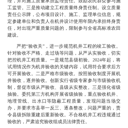
理，并对施工质量承担监理责任。鼓励农民群众参与施
工监管。三是推动建立工程质量终身责任制。设立质量
责任公示牌，公布项目设计、施工、监理单位信息，规
定参建单位和负责人在机井设计使用年限内承担终身责
任，对出现严重质量问题的，限制参与全省高标准农田
建设。
严把“验收关”，进一步规范机井工程的竣工验收。
针对验收不严格、走过场等问题，从严从实验收，切实
把控机井工程质量。一是规范县级初验。2024年起，将
试用情况作为机井验收的关键内容，试用符合要求后方
可开展验收。二是严格市级验收。按照验收制度开展机
井验收，逐井验收。创新实行省级专家参与市级验收机
制，督促市级从严验收、县级从实整改。三是强化省级
抽验。委托第三方机构开展省级抽验，重点验收机井、
地埋管线、出水口等隐蔽工程质量，发现问题当场交
办，并要求市县举一反三、逐条整改，问题严重的，责
令县级拆除重建后重新验收。不合格机井工程违规通过
验收的，严肃追究验收组成员法律责任。