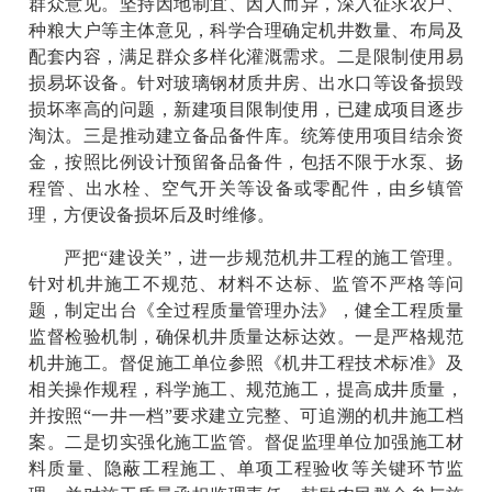
群众意见。坚持因地制宜、因人而异，深入征求农户、
种粮大户等主体意见，科学合理确定机井数量、布局及
配套内容，满足群众多样化灌溉需求。二是限制使用易
损易坏设备。针对玻璃钢材质井房、出水口等设备损毁
损坏率高的问题，新建项目限制使用，已建成项目逐步
淘汰。三是推动建立备品备件库。统筹使用项目结余资
金，按照比例设计预留备品备件，包括不限于水泵、扬
程管、出水栓、空气开关等设备或零配件，由乡镇管
理，方便设备损坏后及时维修。
严把“建设关”，进一步规范机井工程的施工管理。
针对机井施工不规范、材料不达标、监管不严格等问
题，制定出台《全过程质量管理办法》，健全工程质量
监督检验机制，确保机井质量达标达效。一是严格规范
机井施工。督促施工单位参照《机井工程技术标准》及
相关操作规程，科学施工、规范施工，提高成井质量，
并按照“一井一档”要求建立完整、可追溯的机井施工档
案。二是切实强化施工监管。督促监理单位加强施工材
料质量、隐蔽工程施工、单项工程验收等关键环节监