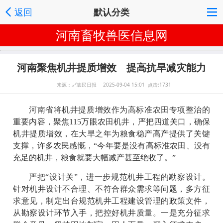
返回
默认分类
河南畜牧兽医信息网
河南聚焦机井提质增效 提高抗旱减灾能力
来源：
🔗
农民日报 2025-09-04 15:01 点击:1731
河南省将机井提质增效作为高标准农田专项整治的
重要内容，聚焦115万眼农田机井，严把四道关口，确保
机井提质增效，在大旱之年为粮食稳产高产提供了关键
支撑，许多农民感慨，“今年要是没有高标准农田、没有
充足的机井，粮食就要大幅减产甚至绝收了。”
严把“设计关”，进一步规范机井工程的勘察设计。
针对机井设计不合理、不符合群众需求等问题，多方征
求意见，制定出台规范机井工程建设管理的政策文件，
从勘察设计环节入手，把控好机井质量。一是充分征求