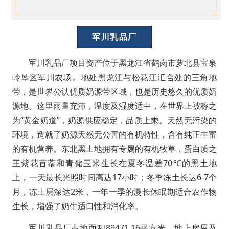
军川乳品厂
军川乳品厂项目资产位于黑龙江省鹤岗市萝北县宝泉
岭垦区军川农场。地处黑龙江与松花江汇合处的三角地
带，是世界公认优质奶源带区域，也是历史悠久的优质奶
源地。这里雨量充沛，温度及湿度适中，在世界上被称之
为“黄金奶道”，奶源供应稳定，品质上乘。天然无污染的
环境，造就了奶源天然无公害的有机特性，含有纯正丰富
的有机营养。东北黑土地拥有专属的有机牧草，蛋白质之
王紫花苜蓿和青储玉米生长在夏冬温差70℃的黑土地
上，一天最长光照时间高达17小时；冬季冻土长达6-7个
月，冻土层深达2米，一年一季的漫长休眠期适合农作物
生长，增强了奶牛适口性和消化率。
军川乳品厂占地面积89471.16平方米，地上房屋及