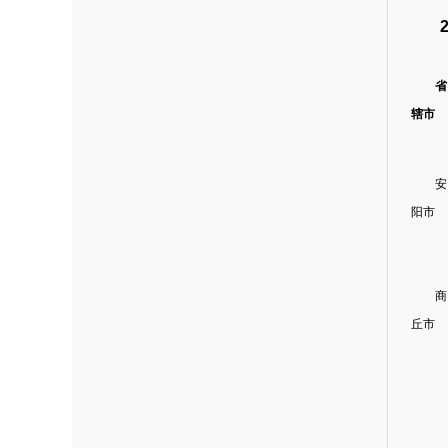
省
辖市
安
阳市
商
丘市