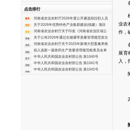
点击排行
河南省农业农村厅2026年度公开遴选拟任职人员
业农
公示公告
关于2026年优势特色产业集群建设(续建）项目
有关事宜的公示
河南省农业农村厅关于印发《河南省农业区域公
作，
用品牌“豫农优品”商标及标识管理办法》的通知
关于公布2026年通过生猪屠宰质量管理规范首次
检查企业名单（第四批）的通知
河南省农业农村厅关于2025年新增大型畜禽养殖
场奖补的公示
拟入选新一届兽药生产质量管理规范检查员名单
展育
公示
中华人民共和国农业农村部公告 第1040号
入，
中华人民共和国农业农村部公告 第1041号
中华人民共和国农业农村部公告 第1045号