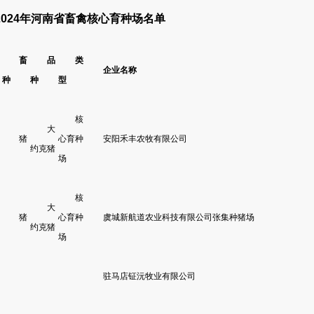
2024年河南省畜禽核心育种场名单
畜
品
类
企业名称
种
种
型
核
大
猪
心育种
安阳禾丰农牧有限公司
约克猪
场
核
大
猪
心育种
虞城新航道农业科技有限公司张集种猪场
约克猪
场
驻马店钲沅牧业有限公司