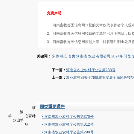
免责声明
：
1、河南畜牧兽医信息网刊登的文章仅代表作者个人观点
2、河南畜牧兽医信息网转载的文章均已注明来源，版权归原
3、河南畜牧兽医信息网原创文章，转载请注明出处及作
关键词：
宋体
核心
畜禽
河南省
农业
有限公司
2024年
计划
下一篇：
河南省农业农村厅公告第288号
上一篇：
农业农村部关于加快农业发展全面绿色转
同类重要通告
核
波
羊
心育种
• 河南省农业农村厅公告第370号
尔山羊
场
• 河南省农业农村厅公告第312号
• 河南省农业农村厅公告第290号