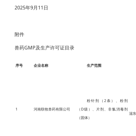
2025年9月11日
附件
兽药GMP及生产许可证目录
序号
企业名称
生产范围
粉针剂（2条）、粉剂
1
河南联牧兽药有限公司
（D级）、片剂、非氯消毒剂
湍东
（固体）