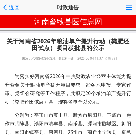
返回
时政通告
河南畜牧兽医信息网
关于河南省2026年粮油单产提升行动（粪肥还
田试点）项目获批县的公示
来源：
🔗
河南省农业农村厅资源利用处
2026-06-04 11:37 点击:791
为落实好河南省2026年中央财政农业经营主体能力提
升资金关于粮油单产提升项目要求，经各地申报、专家评
审、党组会研究等工作程序，共拟定20个粮油单产提升行
动（粪肥还田试点）县，现将名单予以公示。
分别为：‌平顶山市‌宝丰县、‌新乡市‌原阳县、卫辉市、‌焦
作市‌武陟县、‌濮阳市‌清丰县、南乐县、‌漯河市‌郾城区、舞阳
县、‌南阳市‌镇平县、唐河县、邓州市、‌商丘市‌宁陵县、夏邑