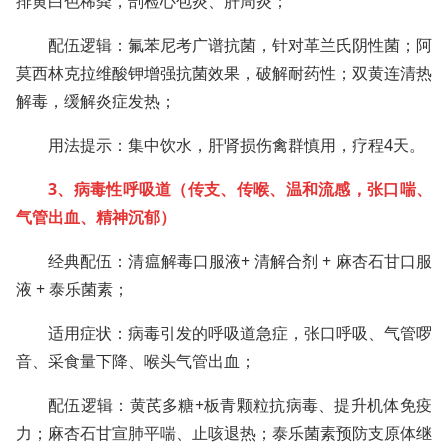
排黄白色稀粪，剖检心包炎、肝周炎；
配伍逻辑：氟苯尼考广谱抗菌，针对革兰氏阴性菌；阿
莫西林克拉维酸钾增强抗菌效果，破解耐药性；双黄连清热
解毒，缓解炎症发热；
用法提示：集中饮水，肝肾损伤禽群慎用，疗程4天。
3、病毒性呼吸道（传支、传喉、温和流感，张口喘、
气管出血、精神沉郁）
经典配伍：清瘟解毒口服液+ 清解合剂 + 麻杏石甘口服
液 + 泰乐菌素；
适用症状：病毒引发的呼吸道急症，张口呼吸、气管啰
音、采食量下降、喉头气管出血；
配伍逻辑：黄芪多糖+板青颗粒抗病毒、提升机体免疫
力；麻杏石甘宣肺平喘、止咳退热；泰乐菌素预防支原体继