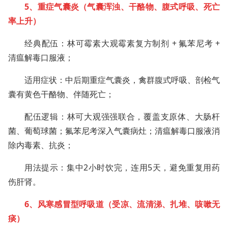
5、重症气囊炎（气囊浑浊、干酪物、腹式呼吸、死亡
率上升）
经典配伍：林可霉素大观霉素复方制剂 + 氟苯尼考 +
清瘟解毒口服液；
适用症状：中后期重症气囊炎，禽群腹式呼吸、剖检气
囊有黄色干酪物、伴随死亡；
配伍逻辑：林可大观强强联合，覆盖支原体、大肠杆
菌、葡萄球菌；氟苯尼考深入气囊病灶；清瘟解毒口服液消
除内毒素、抗炎；
用法提示：集中2小时饮完，连用5天，避免重复用药
伤肝肾。
6、风寒感冒型呼吸道（受凉、流清涕、扎堆、咳嗽无
痰）