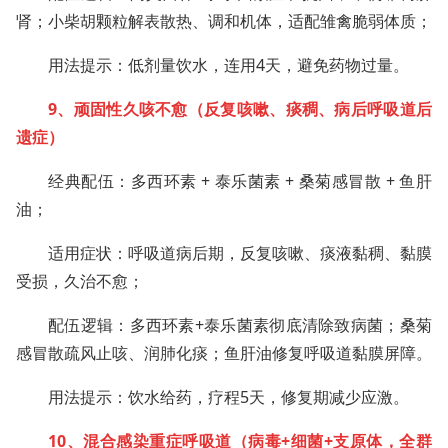
肾；小柴胡颗粒解表散热、调和机体，适配雏禽脆弱体质；
用法提示：低剂量饮水，连用4天，避免药物过量。
9、顽固性久咳不愈（反复咳嗽、痰稠、病后呼吸道后
遗症）
经典配伍：多西环素 + 泰乐菌素 + 桑菊感冒散 + 鱼肝
油；
适用症状：呼吸道病后期，反复咳嗽、痰液黏稠、黏膜
受损，久治不愈；
配伍逻辑：多西环素+泰乐菌素彻底清除致病菌；桑菊
感冒散疏风止咳、润肺化痰；鱼肝油修复呼吸道黏膜屏障。
用法提示：饮水给药，疗程5天，修复期减少应激。
10、混合感染重症呼吸道（病毒+细菌+支原体，全群