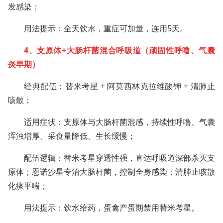
发感染；
用法提示：全天饮水，重症可加量，连用5天。
4、支原体+大肠杆菌混合呼吸道（顽固性呼噜、气囊
炎早期）
经典配伍：替米考星 + 阿莫西林克拉维酸钾 + 清肺止
咳散；
适用症状：支原体与大肠杆菌混感，持续性呼噜、气囊
浑浊增厚、采食量降低、生长缓慢；
配伍逻辑：替米考星穿透性强，直达呼吸道深部杀灭支
原体；恩诺沙星专治大肠杆菌，控制全身感染；清肺止咳散
化痰平喘；
用法提示：饮水给药，蛋禽产蛋期禁用替米考星。