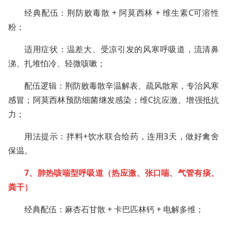
经典配伍：荆防败毒散 + 阿莫西林 + 维生素C可溶性
粉；
适用症状：温差大、受凉引发的风寒呼吸道，流清鼻
涕、扎堆怕冷、轻微咳嗽；
配伍逻辑：荆防败毒散辛温解表、疏风散寒，专治风寒
感冒；阿莫西林预防细菌继发感染；维C抗应激、增强抵抗
力；
用法提示：拌料+饮水联合给药，连用3天，做好禽舍
保温。
7、肺热咳喘型呼吸道（热应激、张口喘、气管有痰、
粪干）
经典配伍：麻杏石甘散 + 卡巴匹林钙 + 电解多维；