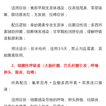
适用症状：禽群早期支原体感染，仅表现甩鼻、零星咳
嗽、眼结膜发红，无发烧、拉稀症状；
配伍逻辑：泰妙菌素专攻支原体，抗菌活性强；多西环
素辅助抑菌，阻断继发感染；甘草颗粒润肺化痰，缓解呼吸
道黏膜刺激；
用法提示：饮水给药，连用3-5天，禁止与盐霉素、莫
能菌素联用。
2、细菌性呼吸道（大肠杆菌、巴氏杆菌引发，呼噜、
肿头、眼炎、拉稀）
经典配伍：氟苯尼考 + 盐酸多西环素 + 双黄连口服
液；
适用症状：细菌感染导致的呼噜、肿头肿脸、结膜炎、