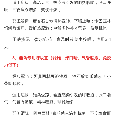
适用症状：高温天气、热应激引发的肺热咳喘，张口呼
吸、气管痰液增多、粪便干燥；
配伍逻辑：麻杏石甘散清热宣肺、平喘止咳；卡巴匹林
钙解热镇痛、缓解热应激；电解多维补充营养、修复机体；
用法提示：饮水给药，高温时段集中投喂，连用3-4
天。
8、雏禽专用呼吸道（弱雏、张口喘、气管黏液、免疫
力低下）
经典配伍：阿莫西林可溶性粉 + 酒石酸泰乐菌素 + 小
柴胡颗粒；
适用症状：雏禽受凉、垂直感染引发的呼吸道，张口喘
气、气管有黏液、精神萎靡、弱雏增多；
配伍逻辑：阿莫西林+泰乐菌素温和抗菌，不伤雏禽肝