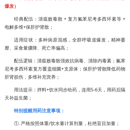
爆发）
经典配伍：清瘟败毒散 + 复方氟苯尼考多西环素等 +
电解多维+保肝护肾散；
适用症状：多种病原混感，全群呼吸道爆发，精神萎
靡、采食量骤降、死亡率偏高；
配伍逻辑：清瘟败毒散强效抗病毒、清除内毒素；氟苯
尼考多西环素复方覆盖细菌+支原体；保肝护肾散降低药物
肝肾损伤，多维补充营养；
用法提示：拌料+饮水同步给药，连用5-6天，用药后隔
天补益生菌；
特别提醒用药注意事项：
①. 严格按照体重/饮水量计算剂量，杜绝盲目加量；