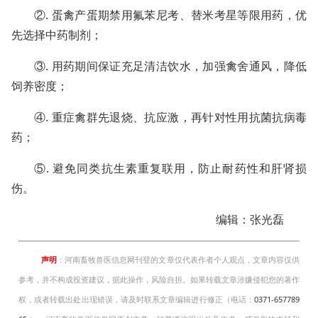
②. 蛋禽产蛋期禁用氟苯尼考、替米考星等限用药，优
先选择中药制剂；
③. 用药期间保证充足清洁饮水，加强禽舍通风，降低
饲养密度；
④. 重症禽群先退烧、抗应激，再针对性用抗菌抗病毒
药；
⑤. 避免同类抗生素重复联用，防止耐药性和肝肾损
伤。
编辑：张光磊
声明
：河南畜牧兽医信息网刊登的文章仅代表作者个人观点，文章内容仅供
参考，并不构成投资建议，据此操作，风险自担。如果转载文章涉嫌侵犯您的著作
权，或者转载出处出现错误，请及时联系文章编辑进行修正（电话：
0371-657789