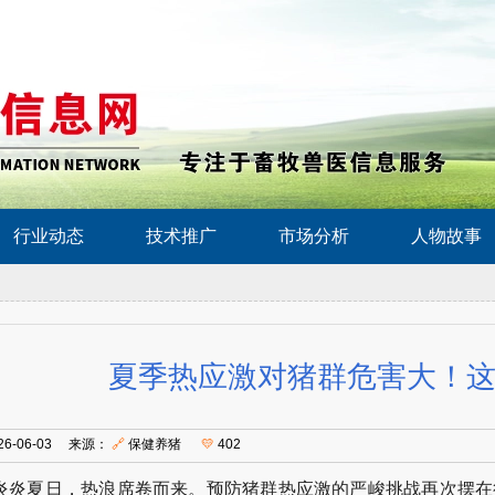
行业动态
技术推广
市场分析
人物故事
夏季热应激对猪群危害大！
26-06-03 来源：
🔗
保健养猪
💛
402
炎炎夏日，热浪席卷而来。预防猪群热应激的严峻挑战再次摆在