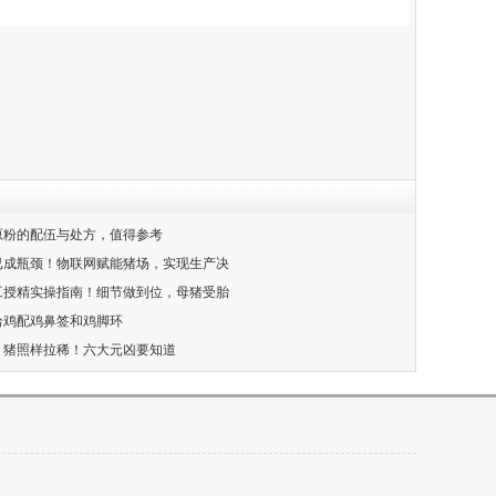
药原粉的配伍与处方，值得参考
猪已成瓶颈！物联网赋能猪场，实现生产决
人工授精实操指南！细节做到位，母猪受胎
要给鸡配鸡鼻签和鸡脚环
了，猪照样拉稀！六大元凶要知道