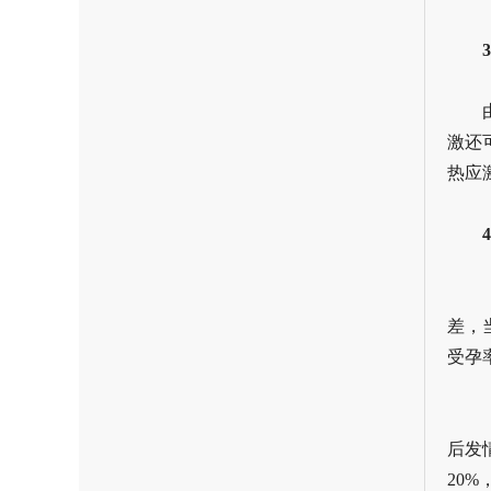
激还
热应
差，
受孕
后发
20