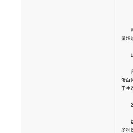
量增
蛋白
于生
多种