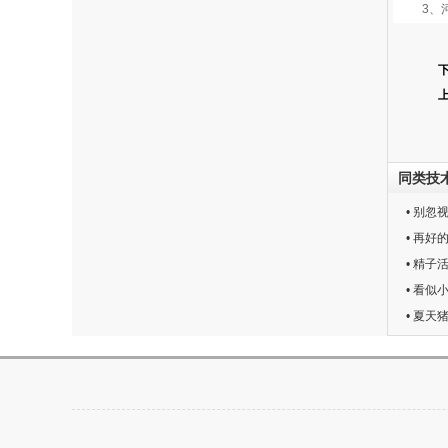
3、河
同类技
• 别
• 再
• 精
• 看
• 夏