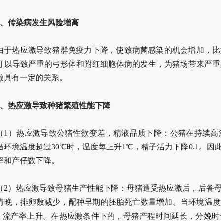
3、传染病发生风险增高
由于热应激导致猪群免疫力下降，使致病菌感染的机会增加，比
可以导致严重的弓形体和附红细胞体病的发生，为猪场带来严重
激具有一定的关系。
4、热应激导致种猪繁殖性能下降
（1）热应激导致公猪性欲变差，精液品质下降：公猪在持续高
当环境温度超过30℃时，温度每上升1℃，精子活力下降0.1。
率和产仔数下降。
（2）热应激导致母猪生产性能下降：母猪遭受热应激后，后备
情晚，排卵数减少，配种早期的胚胎死亡数量增加。当环境温度
%，流产率上升。在热应激条件下的，母猪产程时间延长，分娩