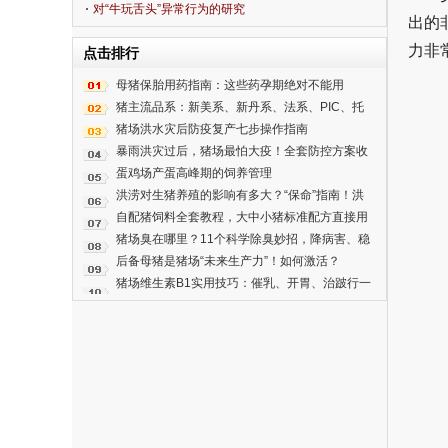
对“牛玩舌头”异常行为的研究
出的
力非
点击排行
母猪保胎用药指南：这些药孕期绝对不能用
猪主流品系：新美系、新丹系、法系、PIC、托
佩克，谁更适合你的猪场？
猪场洪水灾后防疫复产七步操作指南
暴雨洪灾过后，猪场最怕大疫！全套防控方案收
好
蛋鸡场产蛋高峰期的饲养管理
洪涝对生猪养殖的影响有多大？“保命”指南！洪
涝后动物疫病技术！
自配猪饲料全套教程，大中小猪标准配方直接用
猪场臭在哪里？11个科学除臭妙招，降病害、稳
增重
后备母猪是猪场“未来生产力”！如何激活？
猪场维生素B1实用技巧：催乳、开胃、治跛行一
招搞定