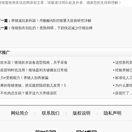
南畜牧兽医信息网原创文章，转载请注明出处及作者。感谢您的支持和理解！
下一篇：
养猪减抗新利器！丹酚酸A防控猪重大疫病研究详解
上一篇：
母猪胎衣别乱扔！煮熟饲喂，下奶快还减少仔猪拉稀
术推广
忽视饮水器！猪场饮水设备选型指南，关乎采食
• 这些兽
好的疫苗饲料也没用！猪场盈利关键藏在日常细
• 经验养
子活力≠受精能力！养猪人别再被骗
• 标准化
似小事的母猪便秘，挤压腹腔阻碍胎儿发育！5
• 为什么
天猪不长肉总生病？避开这六大养殖误区
• 疫苗打
网站简介
联系我们
版权说明
隐私声明
|
|
|