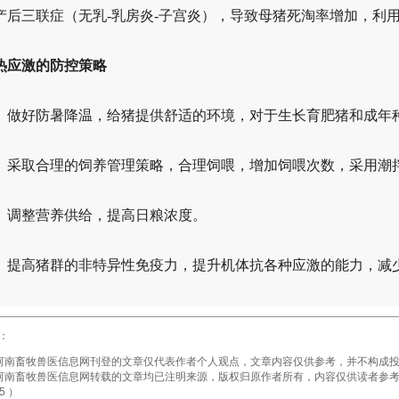
产后三联症（无乳-乳房炎-子宫炎），导致母猪死淘率增加，利
热应激的防控策略
1 做好防暑降温，给猪提供舒适的环境，对于生长育肥猪和成年种猪最
2 采取合理的饲养管理策略，合理饲喂，增加饲喂次数，采用潮
3 调整营养供给，提高日粮浓度。
4 提高猪群的非特异性免疫力，提升机体抗各种应激的能力，减
：
畜牧兽医信息网刊登的文章仅代表作者个人观点，文章内容仅供参考，并不构成投
畜牧兽医信息网转载的文章均已注明来源，版权归原作者所有，内容仅供读者参考，
5 ）