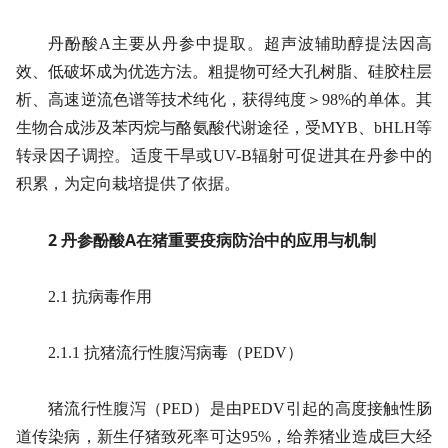
丹酚酸A主要从丹参中提取。超声波辅助醇提法因高
效、低破坏成为优选方法。粗提物可经大孔树脂、硅胶柱层
析、高速逆流色谱等技术纯化，获得纯度＞98%的单体。其
生物合成涉及苯丙烷与酪氨酸代谢途径，受MYB、bHLH等
转录因子调控。适度干旱或UV-B辐射可促进其在丹参中的
积累，为定向栽培提供了依据。
2 丹参酚酸A在猪重要疫病防治中的应用与机制
2.1 抗病毒作用
2.1.1 抗猪流行性腹泻病毒（PEDV）
猪流行性腹泻（PED）是由PEDV引起的高度接触性肠
道传染病，新生仔猪致死率可达95%，给养猪业造成巨大经