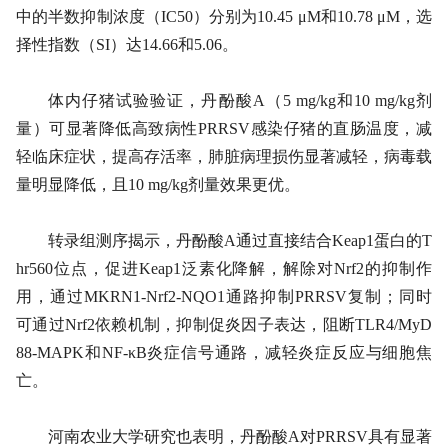
中的半数抑制浓度（IC50）分别为10.45 μM和10.78 μM，选
择性指数（SI）达14.66和5.06。
体内仔猪试验验证，丹酚酸A（5 mg/kg和10 mg/kg剂
量）可显著降低高致病性PRRSV感染仔猪的直肠温度，减
轻临床症状，提高存活率，肺脏病理损伤显著减轻，病毒载
量明显降低，且10 mg/kg剂量效果更优。
转录组测序揭示，丹酚酸A通过直接结合Keap1蛋白的T
hr560位点，促进Keap1泛素化降解，解除对Nrf2的抑制作
用，通过MKRN1-Nrf2-NQO1通路抑制PRRSV复制；同时
可通过Nrf2依赖机制，抑制促炎因子表达，阻断TLR4/MyD
88-MAPK和NF-κB炎症信号通路，减轻炎症反应与细胞焦
亡。
河南农业大学研究也表明，丹酚酸A对PRRSV具有显著