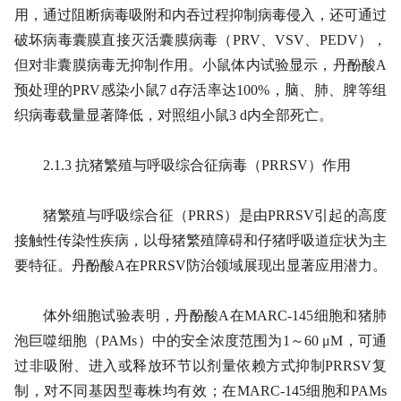
用，通过阻断病毒吸附和内吞过程抑制病毒侵入，还可通过
破坏病毒囊膜直接灭活囊膜病毒（PRV、VSV、PEDV），
但对非囊膜病毒无抑制作用。小鼠体内试验显示，丹酚酸A
预处理的PRV感染小鼠7 d存活率达100%，脑、肺、脾等组
织病毒载量显著降低，对照组小鼠3 d内全部死亡。
2.1.3 抗猪繁殖与呼吸综合征病毒（PRRSV）作用
猪繁殖与呼吸综合征（PRRS）是由PRRSV引起的高度
接触性传染性疾病，以母猪繁殖障碍和仔猪呼吸道症状为主
要特征。丹酚酸A在PRRSV防治领域展现出显著应用潜力。
体外细胞试验表明，丹酚酸A在MARC-145细胞和猪肺
泡巨噬细胞（PAMs）中的安全浓度范围为1～60 μM，可通
过非吸附、进入或释放环节以剂量依赖方式抑制PRRSV复
制，对不同基因型毒株均有效；在MARC-145细胞和PAMs