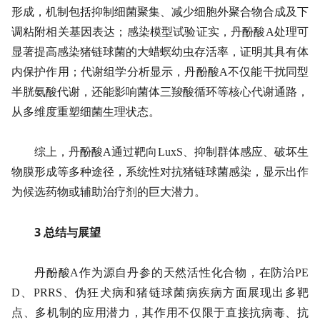
形成，机制包括抑制细菌聚集、减少细胞外聚合物合成及下
调粘附相关基因表达；感染模型试验证实，丹酚酸A处理可
显著提高感染猪链球菌的大蜡螟幼虫存活率，证明其具有体
内保护作用；代谢组学分析显示，丹酚酸A不仅能干扰同型
半胱氨酸代谢，还能影响菌体三羧酸循环等核心代谢通路，
从多维度重塑细菌生理状态。
综上，丹酚酸A通过靶向LuxS、抑制群体感应、破坏生
物膜形成等多种途径，系统性对抗猪链球菌感染，显示出作
为候选药物或辅助治疗剂的巨大潜力。
3 总结与展望
丹酚酸A作为源自丹参的天然活性化合物，在防治PE
D、PRRS、伪狂犬病和猪链球菌病疾病方面展现出多靶
点、多机制的应用潜力，其作用不仅限于直接抗病毒、抗