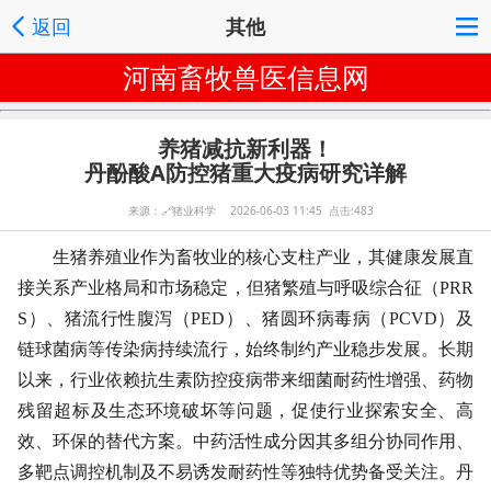
返回
其他
河南畜牧兽医信息网
养猪减抗新利器！
丹酚酸A防控猪重大疫病研究详解
来源：
🔗
猪业科学 2026-06-03 11:45 点击:483
生猪养殖业作为畜牧业的核心支柱产业，其健康发展直
接关系产业格局和市场稳定，但猪繁殖与呼吸综合征（PRR
S）、猪流行性腹泻（PED）、猪圆环病毒病（PCVD）及
链球菌病等传染病持续流行，始终制约产业稳步发展。长期
以来，行业依赖抗生素防控疫病带来细菌耐药性增强、药物
残留超标及生态环境破坏等问题，促使行业探索安全、高
效、环保的替代方案。中药活性成分因其多组分协同作用、
多靶点调控机制及不易诱发耐药性等独特优势备受关注。丹