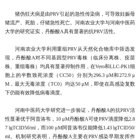
猪伪狂犬病是由PRV引起的急性传染病，可导致妊娠母
猪流产、死胎，仔猪急性死亡。河南农业大学与河南中医药
大学的研究证实，丹酚酸A具有显著的抗PRV活性。
河南农业大学利用重组PRV从天然化合物库中筛选发
现，丹酚酸A对不同基因型PRV毒株（临床分离株、疫苗
株、重组毒株）均具有显著抑制作用，在Vero和LLC-PK1细
胞上的半数致死浓度（CC50）分别为296.3 μM和272.9 μ
M，最大无毒浓度（TC0）均达50 μM，即使在高感染复数
下仍能有效降低病毒滴度。
河南中医药大学研究进一步验证，丹酚酸A的抗PRV活
性显著优于阿昔洛韦，10 μM丹酚酸A可使PRV滴度降低2.8
7 lgTCID50/ml，而100 μM阿昔洛韦仅能降低1.43 lgTCID50/
ml。机制研究表明，丹酚酸A主要在PRV感染早期发挥作