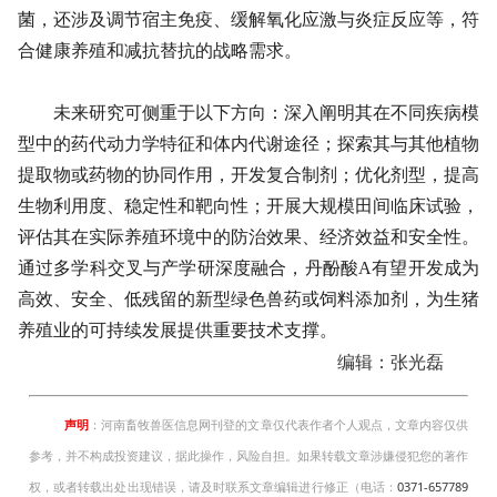
菌，还涉及调节宿主免疫、缓解氧化应激与炎症反应等，符
合健康养殖和减抗替抗的战略需求。
未来研究可侧重于以下方向：深入阐明其在不同疾病模
型中的药代动力学特征和体内代谢途径；探索其与其他植物
提取物或药物的协同作用，开发复合制剂；优化剂型，提高
生物利用度、稳定性和靶向性；开展大规模田间临床试验，
评估其在实际养殖环境中的防治效果、经济效益和安全性。
通过多学科交叉与产学研深度融合，丹酚酸A有望开发成为
高效、安全、低残留的新型绿色兽药或饲料添加剂，为生猪
养殖业的可持续发展提供重要技术支撑。
编辑：张光磊
声明
：河南畜牧兽医信息网刊登的文章仅代表作者个人观点，文章内容仅供
参考，并不构成投资建议，据此操作，风险自担。如果转载文章涉嫌侵犯您的著作
权，或者转载出处出现错误，请及时联系文章编辑进行修正（电话：
0371-657789