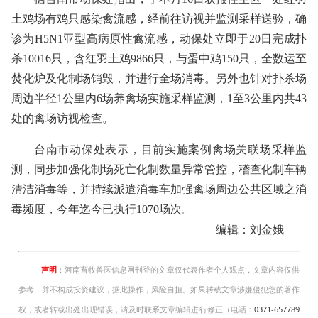
土鸡场有鸡只感染禽流感，经前往访视并监测采样送验，确
诊为H5N1亚型高病原性禽流感，动保处立即于20日完成扑
杀10016只，含红羽土鸡9866只，与蛋中鸡150只，全数运至
焚化炉及化制场销毁，并进行全场消毒。另外也针对扑杀场
周边半径1公里内6场养禽场实施采样监测，1至3公里内共43
处的禽场访视检查。
台南市动保处表示，目前实施案例禽场关联场采样监
测，同步加强化制场死亡化制数量异常管控，稽查化制车辆
清洁消毒等，并持续派遣消毒车加强禽场周边公共区域之消
毒频度，今年迄今已执行1070场次。
编辑：刘金娥
声明
：河南畜牧兽医信息网刊登的文章仅代表作者个人观点，文章内容仅供
参考，并不构成投资建议，据此操作，风险自担。如果转载文章涉嫌侵犯您的著作
权，或者转载出处出现错误，请及时联系文章编辑进行修正（电话：
0371-657789