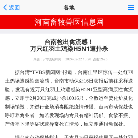
返回
各地
河南畜牧兽医信息网
台南检出禽流感！
万只红羽土鸡染H5N1遭扑杀
来源：
🔗
华夏经纬网 2024-02-22 15:20 点击:2626
据台湾“TVBS新闻网”报道，台南佳里区惊传一处红羽
土鸡场遭感染禽流感，台南市动保处16日获报后前往采样送
验，发现有近万只红羽土鸡遭感染H5N1亚型高病原性禽流
感，立即于2月20日完成扑杀10016只，全数运至焚化炉及化
制场销毁，并进行全场消毒阻绝疫情传播。台南市动保处也
呼吁养禽业者，如若发现场内禽只有精神沉郁、食欲不振、
产蛋率下降等症状或异常死亡情形，应立即通报动保处。
据台南市动保处指出，于本月16日获报佳里区一处红羽