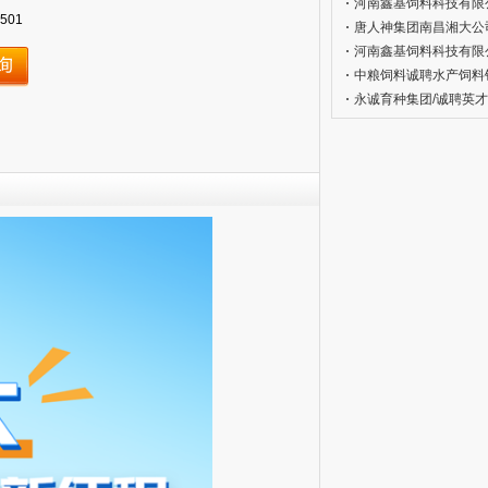
河南鑫基饲料科技有限公司
501
唐人神集团南昌湘大公司招
河南鑫基饲料科技有限公司
中粮饲料诚聘水产饲料
(2026.07.03)
永诚育种集团/诚聘英才，共