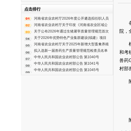
点击排行
河南省农业农村厅2026年度公开遴选拟任职人员
公示公告
河南省农业农村厅关于印发《河南省农业区域公
院，
用品牌“豫农优品”商标及标识管理办法》的通知
关于公布2026年通过生猪屠宰质量管理规范首次
检查企业名单（第四批）的通知
关于2026年优势特色产业集群建设(续建）项目
有关事宜的公示
河南省农业农村厅关于2025年新增大型畜禽养殖
场奖补的公示
拟入选新一届兽药生产质量管理规范检查员名单
和考
公示
中华人民共和国农业农村部公告 第1040号
兽药
中华人民共和国农业农村部公告 第1041号
村部
中华人民共和国农业农村部公告 第1045号