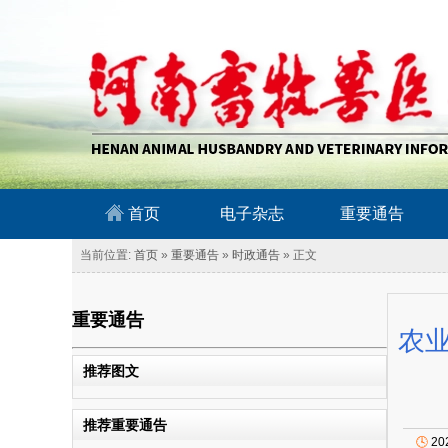
南畜牧兽医信息网
首页
电子杂志
重要通告
当前位置:
首页
»
重要通告
»
时政通告
» 正文
重要通告
农
推荐图文
推荐重要通告
🕓
20