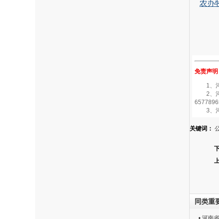
农办牧
免责声明
1、河南
2、河南
6577896
3、河
关键词：
同类重
• 河