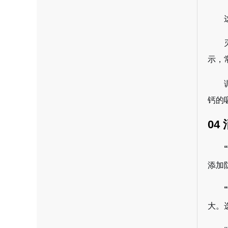
示，
钙的
0
添加
大。