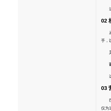
02
手，
03
仅为1