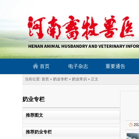
南畜牧兽医信息网
首页
电子杂志
重要通告
当前位置:
首页
»
奶业专栏
»
奶业常识
» 正文
奶业专栏
推荐图文
🕓
20
推荐奶业专栏