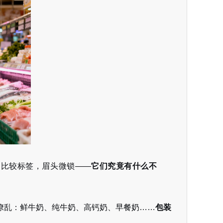
奶比较标签，眉头微锁——
它们究竟有什么不
缭乱：鲜牛奶、纯牛奶、高钙奶、早餐奶……
包装