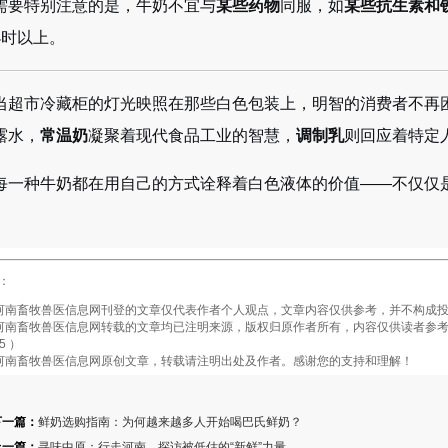
需要特别注意的是，牛奶不宜与
某些药物
同服，如
某些抗生素和
小时以上。
当超市冷藏柜的灯光映照在那些白色包装上，明智的消费者不再
露水，
常温奶
凝聚着现代食品工业的智慧，
调制乳
则回应着特定
每一种牛奶都在用自己的方式诠释着白色液体的价值——不仅仅
：
畜牧兽医信息网刊登的文章仅代表作者个人观点，文章内容仅供参考，并不构成投
畜牧兽医信息网转载的文章均已注明来源，版权归原作者所有，内容仅供读者参考，
5 ）
南畜牧兽医信息网原创文章，转载请注明出处及作者。感谢您的支持和理解！
下一篇：
鲜奶选购指南：为何越来越多人开始喝巴氏鲜奶？
上一篇：
寻味中原：行走河南，探访被低估的“新鲜”力量