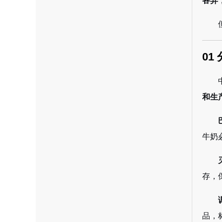
各异
01
和生
牛奶
存，
品，标