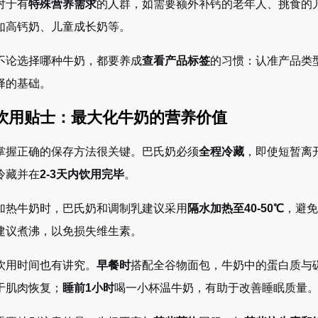
对于有
特殊营养需求
的人群，如需要额外补钙的老年人、挑食的
如高钙奶、儿童成长奶等。
不论选择哪种牛奶，都要养成
查看产品标签
的习惯：认准产品类
择的基础。
 饮用贴士：最大化牛奶的营养价值
掌握正确的保存方法很关键。巴氏奶必须
全程冷藏
，即使短暂离
冷藏并在
2-3天内饮用完毕
。
加热牛奶时，巴氏奶和调制乳建议采用
隔水加热至40-50℃
，避免
建议煮沸，以免损失维生素。
饮用时间也有讲究。
早餐时
搭配全谷物面包，牛奶中的蛋白质与
于肌肉恢复；
睡前1小时
喝一小杯温牛奶，有助于改善睡眠质量