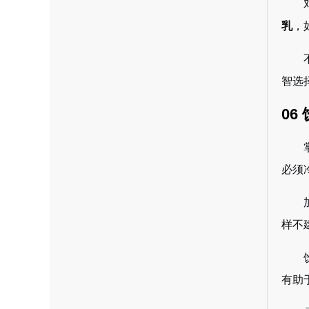
乳
，
智选
06
必须
样不
有助