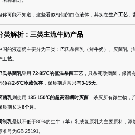
，名称相近。
但你可能不知道，这些看似相似的白色液体，其实在
生产工艺、
 分类解析：三类主流牛奶产品
中国的液态奶主要分为三类：巴氏杀菌乳（鲜牛奶）、灭菌乳（
产工艺
。
巴氏杀菌乳
采用
72-85℃的低温杀菌工艺
，只杀死致病菌，保留有
必须在
2-6℃冷藏保存
，保质期通常只有
3-15天
。
灭菌乳
则使用
135-150℃的超高温瞬时灭菌
，杀灭所有微生物，产
保质期长达
6个月
。
调制乳
是以不低于80%的生牛（羊）乳或复原乳为主要原料，添
准号为GB 25191。