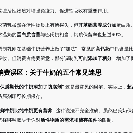
这些活性物质对增强免疫力、促进铁吸收有重要作用。
灭菌乳虽然在活性物质上有所损失，但其
基础营养成分
如蛋白质
常温奶的
蛋白质含量
与巴氏奶相当，钙质保留率也超过90%。
调制乳则在基础牛奶营养上做了“加法”，常见的
高钙奶
中钙含量比
吸收。但消费者需要留意，部分调制乳可能
添加了糖分
，增加了
4 消费误区：关于牛奶的五个常见迷思
“保质期长的牛奶添加了防腐剂”
这是最常见的误解。实际上，
超
防腐剂即可长期保存。
“鲜牛奶比纯牛奶更有营养”
这种说法不完全准确。虽然巴氏奶保
选择哪种取决于你对
活性物质的需求
和
储存条件
的限制。