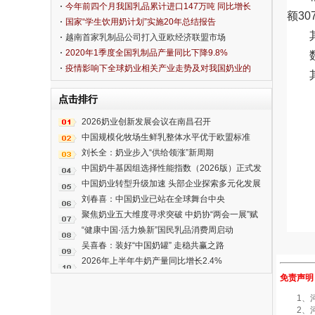
今年前四个月我国乳品累计进口147万吨 同比增长
额30
31.4%
国家“学生饮用奶计划”实施20年总结报告
越南首家乳制品公司打入亚欧经济联盟市场
2020年1季度全国乳制品产量同比下降9.8%
疫情影响下全球奶业相关产业走势及对我国奶业的
影响
点击排行
2026奶业创新发展会议在南昌召开
中国规模化牧场生鲜乳整体水平优于欧盟标准
刘长全：奶业步入“供给领涨”新周期
中国奶牛基因组选择性能指数（2026版）正式发
布
中国奶业转型升级加速 头部企业探索多元化发展
新路径
刘春喜：中国奶业已站在全球舞台中央
聚焦奶业五大维度寻求突破 中奶协“两会一展”赋
能行业高质量发展
“健康中国·活力焕新”国民乳品消费周启动
吴喜春：装好“中国奶罐” 走稳共赢之路
2026年上半年牛奶产量同比增长2.4%
免责声明
1、河南
2、河南