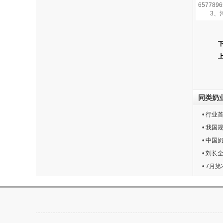
6577896
3、河
同类奶
• 行业
• 我
• 中
• 刘长
• 7月