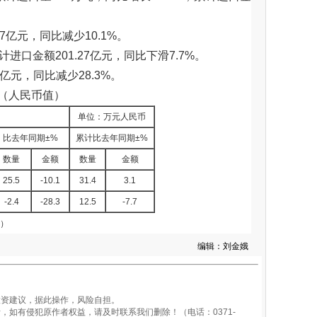
7亿元，同比减少10.1%。
进口金额201.27亿元，同比下滑7.7%。
亿元，同比减少28.3%。
表（人民币值）
单位：万元人民币
比去年同期±%
累计比去年同期±%
数量
金额
数量
金额
25.5
-10.1
31.4
3.1
-2.4
-28.3
12.5
-7.7
）
编辑：刘金娥
资建议，据此操作，风险自担。
如有侵犯原作者权益，请及时联系我们删除！（电话：0371-