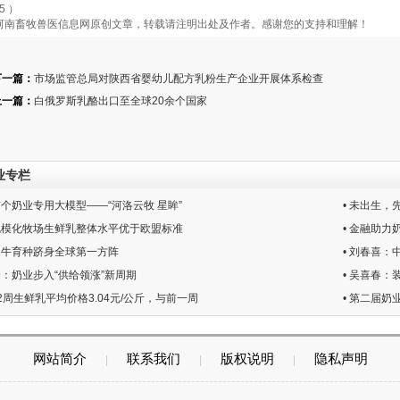
5 ）
南畜牧兽医信息网原创文章，转载请注明出处及作者。感谢您的支持和理解！
下一篇：
市场监管总局对陕西省婴幼儿配方乳粉生产企业开展体系检查
上一篇：
白俄罗斯乳酪出口至全球20余个国家
业专栏
首个奶业专用大模型——“河洛云牧 星眸”
• 未出生，先
国规模化牧场生鲜乳整体水平优于欧盟标准
• 金融助
国奶牛育种跻身全球第一方阵
• 刘春喜
全：奶业步入“供给领涨”新周期
• 吴喜春：
第2周生鲜乳平均价格3.04元/公斤，与前一周
• 第二届
网站简介
联系我们
版权说明
隐私声明
|
|
|