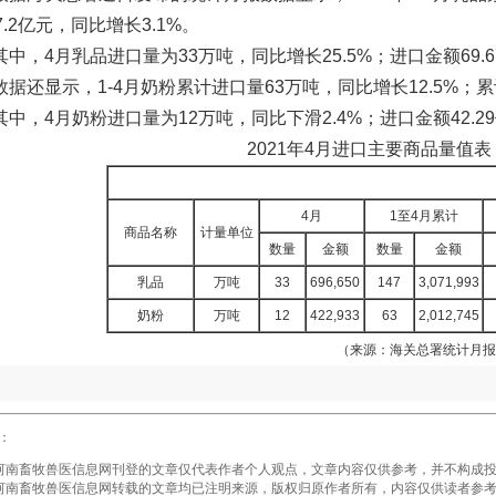
7.2亿元，同比增长3.1%。
其中，4月乳品进口量为33万吨，同比增长25.5%；进口金额69.6
数据还显示，1-4月奶粉累计进口量63万吨，同比增长12.5%；累计
其中，4月奶粉进口量为12万吨，同比下滑2.4%；进口金额42.29
2021年4月进口主要商品量值
4月
1至4月累计
商品名称
计量单位
数量
金额
数量
金额
乳品
万吨
33
696,650
147
3,071,993
奶粉
万吨
12
422,933
63
2,012,745
（来源：海关总署统计月报
：
畜牧兽医信息网刊登的文章仅代表作者个人观点，文章内容仅供参考，并不构成投
畜牧兽医信息网转载的文章均已注明来源，版权归原作者所有，内容仅供读者参考，