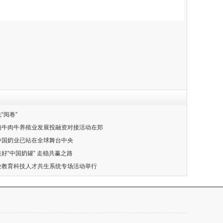
“阅卷”
力奶牛肉牛养殖业发展投融资对接活动在郑
：中国奶业已站在全球舞台中央
装好“中国奶罐” 走稳共赢之路
奶业教育科技人才共生系统专场活动举行