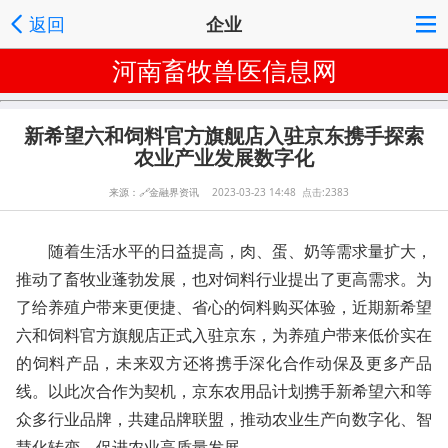
返回
企业
河南畜牧兽医信息网
新希望六和饲料官方旗舰店入驻京东携手探索
农业产业发展数字化
来源：
🔗
金融界资讯
2023-03-23 14:48 点击:2383
随着生活水平的日益提高，肉、蛋、奶等需求量扩大，
推动了畜牧业蓬勃发展，也对饲料行业提出了更高需求。为
了给养殖户带来更便捷、省心的饲料购买体验，近期新希望
六和饲料官方旗舰店正式入驻京东，为养殖户带来低价实在
的饲料产品，未来双方还将携手深化合作动保及更多产品
线。以此次合作为契机，京东农用品计划携手新希望六和等
众多行业品牌，共建品牌联盟，推动农业生产向数字化、智
慧化转变，促进农业高质量发展。