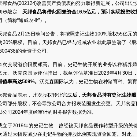
天邦食品(002124)改善资产负债表的努力取得新进展，公司出让
初步敲定。
天邦食品将借此回笼资金16.5亿元，预计实现投资收益
司（简称“通威农业”）。
天邦食品2月25日晚间公告，将按照史记生物100%股权55亿元
物30%股权。目前，天邦食品已经与通威农业就此事签署了《
600438)的全资子公司。
本次交易溢价幅度颇高。目前，史记生物开展的业务以种猪养殖为主
41亿元。沃克森国际评估指出，截至评估基准日2023年4月30日
增值率高达509%。
沃克森国际认为，史记生物在种猪育种、繁
天邦食品表示，此次股权转让完成
后，天邦食品持有史记生物股权
公司部分股权，不会导致公司合并报表范围发生变更。天邦食品预
以公司2024年度经审计的财务报告数据为准。
成立于2019年的史记生物，曾经被天邦食品视作转型升级的关
次通过大幅度减少在史记生物的持股比例实现资金回笼。对此，