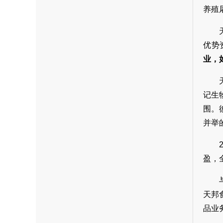
养殖
优势
业，
记生
围。
并举
盈，
天邦
品业