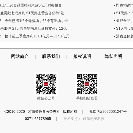
江猪王”天邦食品重整引来超5亿元财务投资
• 即将“摘
收益贡献七成净利 ST天邦主营业务仍待“化
• ST天邦：
天邦：今年已清退6个母猪场，65个育肥场，最
• 天邦食
结果出炉 ST天邦等需向浙江建投支付近12亿
• ST天邦
天邦：预计前三季度净利13.01亿元—13.51亿元
• 涉案金额
网站简介
联系我们
版权说明
隐私声明
|
|
|
微信公众号
手机扫描查看
©2010-2020 河南畜牧兽医杂志社 版权所有
|
豫ICP备2026001247号
0371-65778965
|
技术支持：
软源电子科技