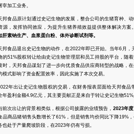
屠宰加工业务。
天邦食品原计划通过史记生物的发展，整合公司的生猪育种、动
资源，发挥协同效应，为提升生猪养殖效益提供整体解决方案
如肝素钠生产、血浆蛋白粉、体外诊断试剂等。
天邦食品退出史记生物的动作，在2022年即已开始。当年6月，天
物的51%股权转让给由史记生物管理层和员工持股的平台，随
彼时，天邦食品谋划了进一步向优质食品供应商转型的战略，在
的模式影响了资金配置效率，因此实施了本次交易。
2022年出让史记生物股权的交易，在财务报表层面给天邦食品
全年盈利金额4.9亿元，其主要贡献正是来自于转让史记生物51%
与前次出让的背景相类似，根据公司披露的业绩预告，
2023年
食品商品猪销售头数增长了61%，但是销售均价同比下降19%
务也处于产量爬坡阶段，在2023年仍有亏损。