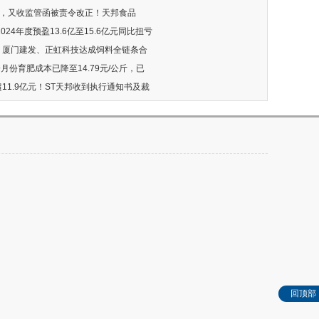
帽”，又收监管函被责令改正！天邦食品
2024年度预盈13.6亿至15.6亿元同比扭亏
品、厦门建发、正虹科技达成饲料全链条合
：9月份育肥成本已降至14.79元/公斤，已
超11.9亿元！ST天邦收到执行通知书及裁
回顶部