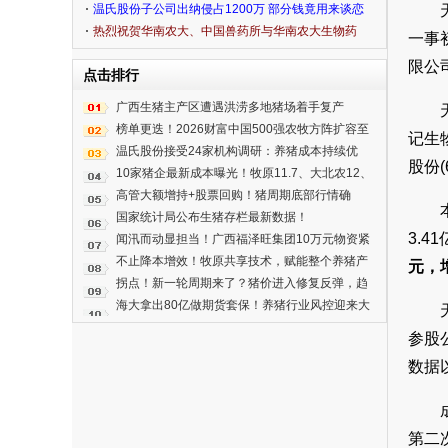
温氏股份子公司出纳侵占1200万 部分钱竟用来谈恋
爱
热烈祝贺华南农大、中国兽药所与华南农大生物药
一事
品有限公司研制的两种新疫苗问世！
限公
点击排行
广西生猪主产区遭遇洪涝多地猪场着手复产
榜单更迭！2026财富中国500强农牧方阵扩容至
记生
11家！中粮、通威、新希望、万洲国际、牧原、
温氏股份接受24家机构调研：养猪成本持续优
股份(
海大集团悉数入围
化，布局黑猪与肉鸡出海战略
10家猪企最新成本曝光！牧原11.7、大北农12、
唐人神12.66…立华股份以11.5元/kg拿下成本最
高管大额增持+股票回购！猪周期底部行情确
低
认，头部猪企集体逆势布局
国家统计局公布生猪存栏最新数据！
3.
闻汛而动显担当！广西福泽旺集团10万元物资紧
急驰援横州抗洪
不止降本增效！牧原共享技术，赋能整个养猪产
元，
业
拐点！新一轮周期来了？猪价进入修复反弹，趋
势性大涨尚需时日....
海大拿出80亿做期货套保！养猪行业风控迎来大
变局
参股
数据
第二