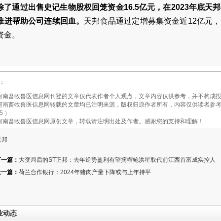
除了通过出售史记生物股权回笼资金16.5亿元，在2023年底
推进帮助公司连续回血。
天邦食品通过定增募集资金近12亿元
资金。
：
畜牧兽医信息网刊登的文章仅代表作者个人观点，文章内容仅供参考，并不构成投
畜牧兽医信息网转载的文章均已注明来源，版权归原作者所有，内容仅供读者参考，
5 ）
南畜牧兽医信息网原创文章，转载请注明出处及作者。感谢您的支持和理解！
天邦
下一篇：
大变局后的ST正邦：去年逆势盈利有望摘帽鲍洪星取代前江西首富成实控人
上一篇：
荷兰合作银行：2024年猪肉产量下降或与上年持平
业动态