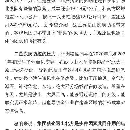
加大成本压力，但是整体上非洲猪瘟的影响还是在收窄。东
北纵队有些差的聚落，成本还会18-19元/公斤，和南方区域
相差2~3元/公斤，按照一头出栏肥猪120公斤计算，差距达
到240~360元/头，新希望介绍，这主要是由疾病防控带来
的，客观原因是冬季北方“非瘟”的风险大，主观原因也跟具
体的团队和执行有关。
二是疾病防控的压力，
非洲猪瘟病毒在2020年底和202
1年初发生了弱毒化变异，在缺少山地丘陵阻隔的华北大平
原上快速蔓延，导致此后几年这些区域的养殖环境急剧恶
化，针对整个硬件通风也在做改造，比如正压通风、空气过
滤等。针对华北、东北，绝大部分场线都在做改造。希望在
冬天，尤其是沙尘、大风天气，能够通过硬件上的升级，能
够实现正常养殖，但也导致全行业在这些区域的养殖成本都
整体偏高。
总的来说，
集团猪企退出北方是多种因素共同作用的结