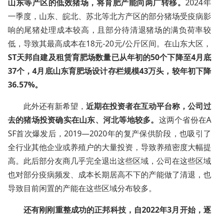
山东等产区的低效猪场，将育肥产能向两广转移。
2024年
一季度，山东、皖北、苏北等北方产区的部分猪场受疫病影
响的尾猪处理成本较高，且部分待清退猪场的满负荷率较
低，导致其最高成本在18元-20元/公斤区间。在山东大区，
ST天邦自建及租赁育肥场数量已从年初的50个下降至4月底
37个，4月底山东育肥场设计存栏规模43万头，较年初下降
36.57%。
此外还有新希望，
近期在投资者在互动平台称，公司过
去的猪场投资确实在山东、河北等地较多。
这两个省份在A
SF首次爆发后，2019—2020年的复产保供阶段，也吸引了
全行业其他企业或养殖户的大量投资，导致养殖密度大幅提
高。此后部分友商几乎完全退出这些区域，公司在这些区域
也对部分疫病频发、成本长期居高不下的产能做了清退，也
导致目前闲置的产能在这些区域分布较多。
还有刚刚重整成功的正邦科技，自2022年3月开始，逐