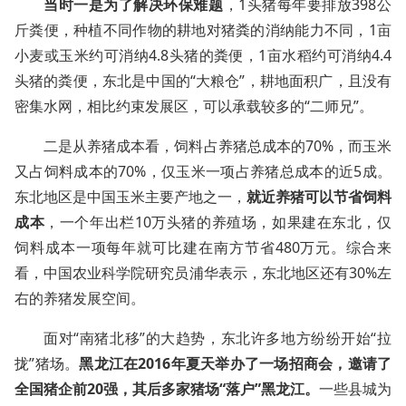
当时一是为了解决环保难题
，1头猪每年要排放398公
斤粪便，种植不同作物的耕地对猪粪的消纳能力不同，1亩
小麦或玉米约可消纳4.8头猪的粪便，1亩水稻约可消纳4.4
头猪的粪便，东北是中国的“大粮仓”，耕地面积广，且没有
密集水网，相比约束发展区，可以承载较多的“二师兄”。
二是从养猪成本看，饲料占养猪总成本的70%，而玉米
又占饲料成本的70%，仅玉米一项占养猪总成本的近5成。
东北地区是中国玉米主要产地之一，
就近养猪可以节省饲料
成本
，一个年出栏10万头猪的养殖场，如果建在东北，仅
饲料成本一项每年就可比建在南方节省480万元。综合来
看，中国农业科学院研究员浦华表示，东北地区还有30%左
右的养猪发展空间。
面对“南猪北移”的大趋势，东北许多地方纷纷开始“拉
拢”猪场。
黑龙江在2016年夏天举办了一场招商会，邀请了
全国猪企前20强，其后多家猪场“落户”黑龙江。
一些县城为