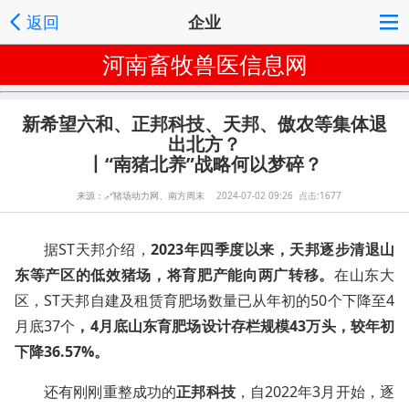
返回
企业
河南畜牧兽医信息网
新希望六和、正邦科技、天邦、傲农等集体退
出北方？
丨“南猪北养”战略何以梦碎？
来源：
🔗
猪场动力网、南方周末
2024-07-02 09:26 点击:1677
据ST天邦介绍，
2023年四季度以来，天邦逐步清退山
东等产区的低效猪场，将育肥产能向两广转移。
在山东大
区，ST天邦自建及租赁育肥场数量已从年初的50个下降至4
月底37个
，4月底山东育肥场设计存栏规模43万头，较年初
下降36.57%。
还有刚刚重整成功的
正邦科技
，自2022年3月开始，逐