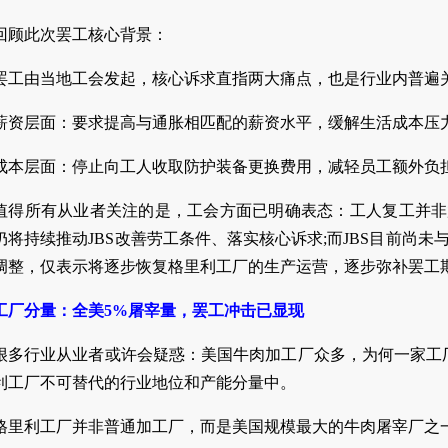
回顾此次罢工核心背景：
罢工由当地工会发起，核心诉求直指两大痛点，也是行业内普遍
薪资层面：要求提高与通胀相匹配的薪资水平，缓解生活成本压力
成本层面：停止向工人收取防护装备更换费用，减轻员工额外负
值得所有从业者关注的是，工会方面已明确表态：工人复工并非
仍将持续推动JBS改善劳工条件、落实核心诉求;而JBS目前尚
调整，仅表示将逐步恢复格里利工厂的生产运营，逐步弥补罢工
工厂分量：全美5%屠宰量，罢工冲击已显现
很多行业从业者或许会疑惑：美国牛肉加工厂众多，为何一家工
利工厂不可替代的行业地位和产能分量中。
格里利工厂并非普通加工厂，而是美国规模最大的牛肉屠宰厂之