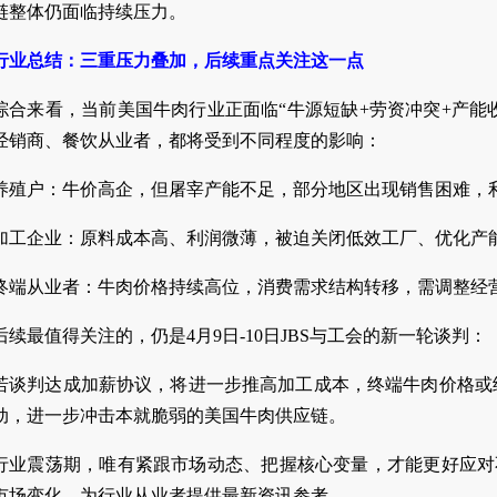
链整体仍面临持续压力。
行业总结：三重压力叠加，后续重点关注这一点
综合来看，当前美国牛肉行业正面临“牛源短缺+劳资冲突+产能
经销商、餐饮从业者，都将受到不同程度的影响：
养殖户：牛价高企，但屠宰产能不足，部分地区出现销售困难，利
加工企业：原料成本高、利润微薄，被迫关闭低效工厂、优化产能
终端从业者：牛肉价格持续高位，消费需求结构转移，需调整经
后续最值得关注的，仍是4月9日-10日JBS与工会的新一轮谈判：
若谈判达成加薪协议，将进一步推高加工成本，终端牛肉价格或
动，进一步冲击本就脆弱的美国牛肉供应链。
行业震荡期，唯有紧跟市场动态、把握核心变量，才能更好应对
市场变化，为行业从业者提供最新资讯参考。