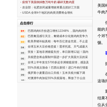
疫情下美国倒掉数万吨牛奶 碾碎无数鸡蛋
美国
农业部：化肥农药减量增效将重点抓好三方面
牛肉
USDA:全球4个地区的肉类消费将会增长
点击排行
能的
巴西鸡肉6月份进口增长12248% ，国内肉鸡市
个环
场行情下半年将继续承压！
巴西禽流感引关注，禽猪成本分化致鸡肉竞争力
下滑近七成
欧美养猪补贴真相：每年百亿资金兜底，不止是
惕。
帮农户赚钱
全球玉米大豆价格坚挺！需求托底、天气成最大
变量
突发！某地非洲猪瘟失控，单日新增12起！国内
猪场需高度警惕！
关税壁垒将会限制中国进一步扩大美国大豆的采
购规模
全球上半年发生5700多起非洲猪瘟疫情，感染及
死亡的数量同比降七成
55%关税太致命！巴西出新招！进口牛肉行情套
路变了
俄罗斯小麦重启出口关税！玉米关税大幅下调
对澳洲牛肉加征55%关税落地，释放了什么信
这场
号？
结果
位从