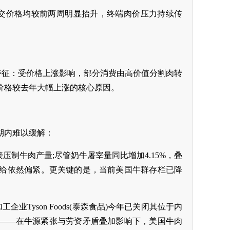
品成交价格均较前两周明显抬升，终端肉价压力持续传
动”特征：受价格上涨影响，部分消费由高价值分割肉转
价格较去年大幅上涨的核心原因。
期内难以缓解：
压制牛肉产量;尽管奶牛屠宰量同比增加4.15%，叠
给依然偏紧。更关键的是，当前美国牛群存栏已降
Tyson Foods(泰森食品)今年已关闭其位于内
——在牛源紧张与劳资矛盾叠加影响下，美国牛肉