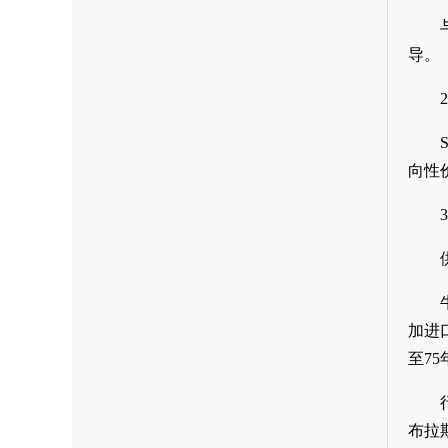
导。
向性
加进
至7
布拉