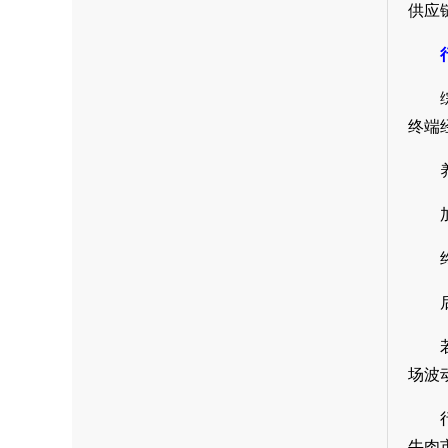
供应
终端
场波
牛肉