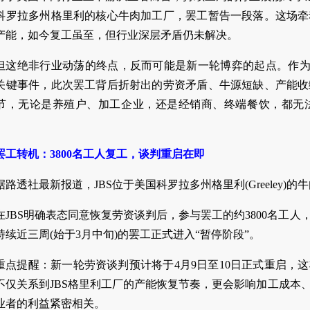
科罗拉多州格里利的核心牛肉加工厂，罢工暂告一段落。这场牵
产能，如今复工虽至，但行业深层矛盾仍未解决。
但这绝非行业动荡的终点，反而可能是新一轮博弈的起点。作为直
关键事件，此次罢工背后折射出的劳资矛盾、牛源短缺、产能收
节，无论是养殖户、加工企业，还是经销商、终端餐饮，都无
罢工转机：3800名工人复工，谈判重启在即
据路透社最新报道，JBS位于美国科罗拉多州格里利(Greeley
在JBS明确表态同意恢复劳资谈判后，参与罢工的约3800名工
持续近三周(始于3月中旬)的罢工正式进入“暂停阶段”。
重点提醒：新一轮劳资谈判预计将于4月9日至10日正式重启，
不仅关系到JBS格里利工厂的产能恢复节奏，更会影响加工成本
业者的利益紧密相关。