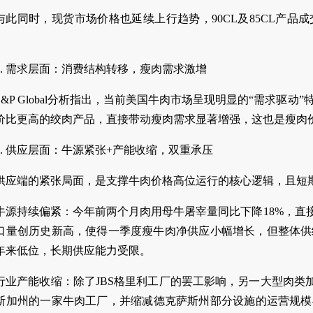
与此同时，现货市场价格也延续上行趋势，90CL及85CL产
2. 需求层面：消费结构转移，瘦肉需求激增
S&P Global分析指出，当前美国牛肉市场呈现明显的“需求驱
价比更高的绞肉产品，直接带动瘦肉需求显著增强，这也是瘦肉
3. 供应层面：牛源紧张+产能收缩，双重承压
供应端的紧张局面，是支撑牛肉价格高位运行的核心逻辑，且短
牛源持续偏紧：今年前两个月肉用母牛屠宰量同比下降18%，直接
口量创历史新高，使得一季度瘦牛肉净供应小幅增长，但整体供
5年来低位，长期供应能力受限。
行业产能收缩：除了JBS格里利工厂的罢工影响，另一大型肉类加工企业
斯加州的一家牛肉工厂，并缩减德克萨斯州部分设施的运营规模