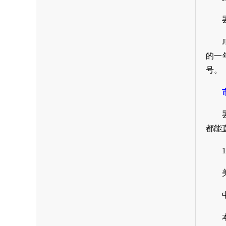
的一
号。
都能