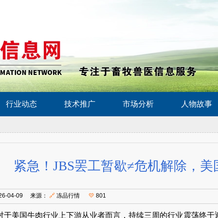
行业动态
技术推广
市场分析
人物故事
紧急！JBS罢工暂歇≠危机解除，
26-04-09 来源：
🔗
冻品行情
💛
801
对于美国牛肉行业上下游从业者而言，持续三周的行业震荡终于迎