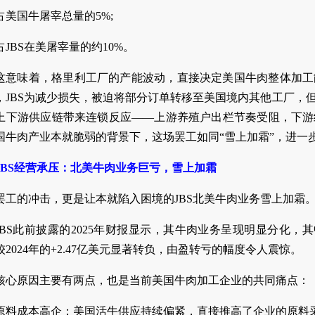
占美国牛屠宰总量的5%;
占JBS在美屠宰量的约10%。
这意味着，格里利工厂的产能波动，直接决定美国牛肉整体加工
，JBS为减少损失，被迫将部分订单转移至美国境内其他工厂，
上下游供应链带来连锁反应——上游养殖户出栏节奏受阻，下游
国牛肉产业本就脆弱的背景下，这场罢工如同“雪上加霜”，进一
JBS经营承压：北美牛肉业务巨亏，雪上加霜
罢工的冲击，更是让本就陷入困境的JBS北美牛肉业务雪上加霜
JBS此前披露的2025年财报显示，其牛肉业务呈现明显分化，其中
较2024年的+2.47亿美元显著转负，由盈转亏的幅度令人震惊。
核心原因主要有两点，也是当前美国牛肉加工企业的共同痛点：
原料成本高企：美国活牛供应持续偏紧，直接推高了企业的原料采