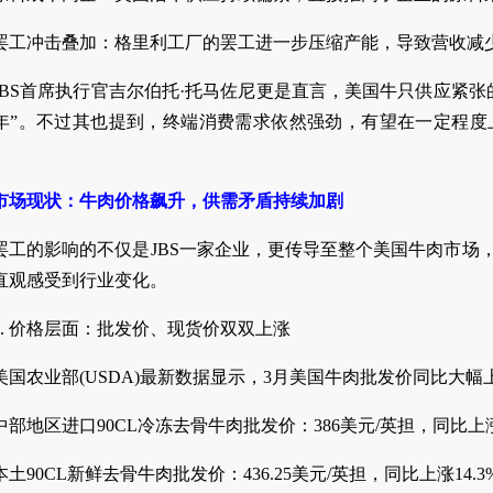
罢工冲击叠加：格里利工厂的罢工进一步压缩产能，导致营收减
JBS首席执行官吉尔伯托·托马佐尼更是直言，美国牛只供应紧
年”。不过其也提到，终端消费需求依然强劲，有望在一定程度
市场现状：牛肉价格飙升，供需矛盾持续加剧
罢工的影响的不仅是JBS一家企业，更传导至整个美国牛肉市场
直观感受到行业变化。
1. 价格层面：批发价、现货价双双上涨
美国农业部(USDA)最新数据显示，3月美国牛肉批发价同比大幅
中部地区进口90CL冷冻去骨牛肉批发价：386美元/英担，同比上涨2
本土90CL新鲜去骨牛肉批发价：436.25美元/英担，同比上涨14.3