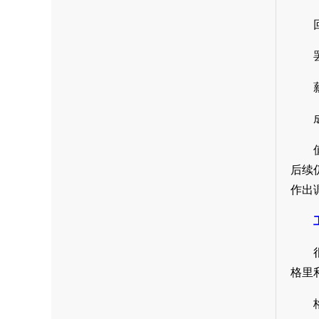
后续
作出
格里