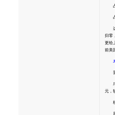
归零
更给
前美
元，