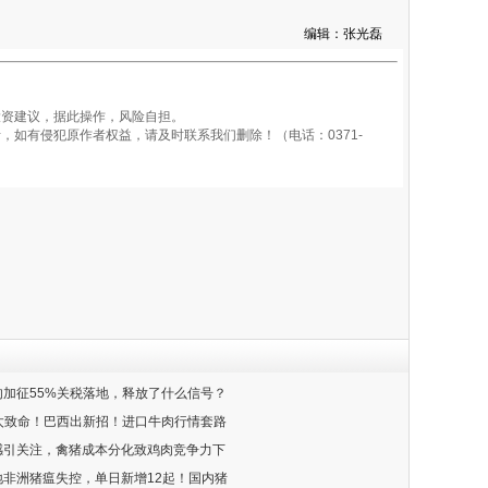
编辑：张光磊
资建议，据此操作，风险自担。
如有侵犯原作者权益，请及时联系我们删除！（电话：0371-
牛肉加征55%关税落地，释放了什么信号？
关税太致命！巴西出新招！进口牛肉行情套路
流感引关注，禽猪成本分化致鸡肉竞争力下
某地非洲猪瘟失控，单日新增12起！国内猪