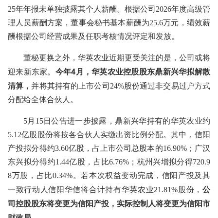
25年年报未单独披露其个人薪酬。根据公司2026年度高级管
理人员薪酬方案，董事会秘书基本薪酬为25.6万元，绩效薪
酬根据公司经营成果及任职考核情况评定和发放。
董秘更换之外，华英农业近期更受关注的是，公司或将
今年4月，华英农业控股股东鼎新兴华拟解散
迎来新东家。
清算，
并将其持有的上市公司24%股份通过非交易过户方式
分配给全体合伙人。
5月15日公告进一步披露，鼎新兴华持有的华英农业约
5.12亿股股份将按各合伙人实缴出资比例分配。其中，信阳
产投拟分得约3.60亿股，占上市公司总股本的16.90%；广汉
东兴拟分得约1.44亿股，占比6.76%；杭州兴增拟分得720.9
8万股，占比0.34%。若本次权益变动完成，信阳产投及其
公
一致行动人信阳华信将合计持有华英农业21.81%股份，
司控股股东将变更为信阳产投，实际控制人将变更为信阳市
财政局。