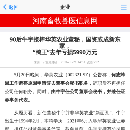
返回
企业
河南畜牧兽医信息网
90后牛宇接棒华英农业董秘，国资或成新东
家，
“鸭王”去年亏损5990万元
来源：
🔗
蓝鲸财经 2026-05-21 14:51 点击:792
何志峰
5月20日晚间，华英农业（002321.SZ）公告称，
因工作调整原因申请辞去董事会秘书职务，
辞职后不再担任
由牛宇任公司董事会秘书，并兼任证
公司任何职务。同时，
券事务代表。
从履历看，新任董秘牛宇并非华英农业“新面孔”。牛宇
出生于1994年2月，本科学历，2021年6月入职华英农业证券
部，担任公司证券事务代表。截至目前，牛宇未持有公司股