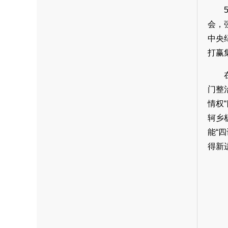
会，
中央
打赢
门整
情权
轲乡
能“
得新