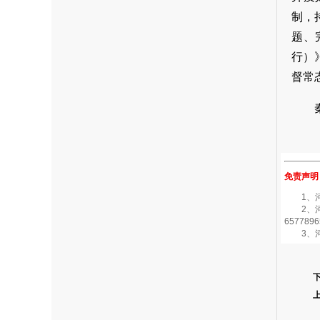
制，
题、
行）
督常
免责声明
1、河南
2、河南
6577896
3、河