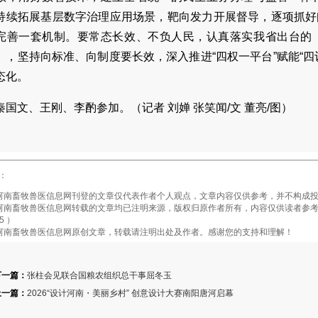
持续拓展基层数字治理应用场景，靶向发力开展督导，逐项抓好
完善一套机制。要常态长效、不负人民，认真落实我省出台的
》，坚持向标准、向制度要长效，深入推进“四权一平台”赋能“
态化。
秦国文、王刚、李酌参加。（记者 刘婵 张笑闻/文 董亮/图）
：
畜牧兽医信息网刊登的文章仅代表作者个人观点，文章内容仅供参考，并不构成投
畜牧兽医信息网转载的文章均已注明来源，版权归原作者所有，内容仅供读者参考，
5 ）
南畜牧兽医信息网原创文章，转载请注明出处及作者。感谢您的支持和理解！
下一篇：
张柱会见联合国粮农组织总干事屈冬玉
上一篇：
2026“设计河南・美丽乡村” 创意设计大赛南阳唐河启幕