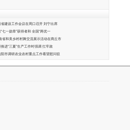
业强省建设工作会议在周口召开 刘宁出席
省“七一勋章”获得者和 全国“两优一
年河南省和美乡村村舞交流展示活动在商丘市
研推进“三夏”生产工作时强调 扛牢政
赴信阳市调研农业农村重点工作看望慰问驻