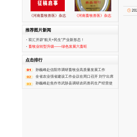
🕓
20
《河南畜牧兽医》杂志
《河南畜牧兽医》杂志
推荐图片新闻
双汇开辟“航天+民生”产业新形态！
畜牧业转型升级——绿色发展六畜旺
点击排行
孙巍峰赴信阳市调研畜牧业高质量发展工作
全省农业强省建设工作会议在周口召开 刘宁出席
并讲话 王凯主持
孙巍峰赴焦作市武陟县调研农药兽药生产经营使
用综合整治工作