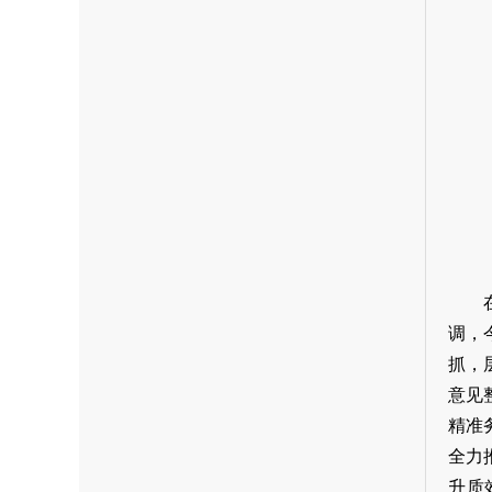
调，
抓，
意见
精准
全力
升质