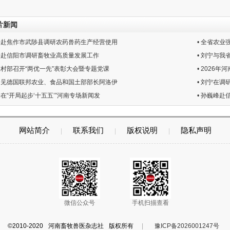
片新闻
巍峰赴焦作市武陟县调研农药兽药生产经营使用
• 全省农
巍峰赴信阳市调研畜牧业高质量发展工作
• 刘宁与我
业农村部召开“两优一先”表彰大会暨专题党课
• 2026
柱会见德国联邦农业、食品和国土部部长阿洛伊
• 刘宁在调
峰在“开局起步‘十五五’”河南专场新闻发
• 孙巍峰
网站简介
联系我们
版权说明
隐私声明
|
|
|
微信公众号
手机扫描查看
©2010-2020 河南畜牧兽医杂志社 版权所有
|
豫ICP备2026001247号