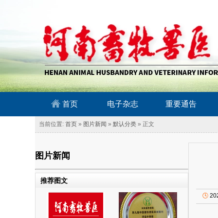
南畜牧兽医信息网
首页
电子杂志
重要通告
当前位置:
首页
»
图片新闻
»
默认分类
» 正文
图片新闻
推荐图文
🕓
20