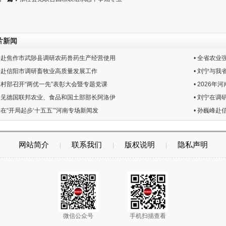
片新闻
巍峰赴焦作市武陟县调研农药兽药生产经营使用
• 全省农
巍峰赴信阳市调研畜牧业高质量发展工作
• 刘宁与我
业农村部召开“两优一先”表彰大会暨专题党课
• 2026
柱会见德国联邦农业、食品和国土部部长阿洛伊
• 刘宁在调
峰在“开局起步‘十五五’”河南专场新闻发
• 孙巍峰
网站简介
联系我们
版权说明
隐私声明
|
|
|
微信公众号
手机扫描查看