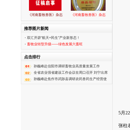
《河南畜牧兽医》杂志
《河南畜牧兽医》杂志
推荐图片新闻
双汇开辟“航天+民生”产业新形态！
畜牧业转型升级——绿色发展六畜旺
点击排行
孙巍峰赴信阳市调研畜牧业高质量发展工作
全省农业强省建设工作会议在周口召开 刘宁出席
并讲话 王凯主持
孙巍峰赴焦作市武陟县调研农药兽药生产经营使
用综合整治工作
5月
张柱