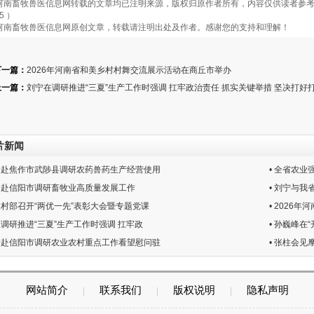
畜牧兽医信息网转载的文章均已注明来源，版权归原作者所有，内容仅供读者参考，
5 ）
南畜牧兽医信息网原创文章，转载请注明出处及作者。感谢您的支持和理解！
下一篇：
2026年河南省和美乡村村舞交流展示活动在商丘市举办
上一篇：
刘宁在调研推进“三夏”生产工作时强调 扛牢政治责任 抓实关键举措 坚决打好打
片新闻
巍峰赴焦作市武陟县调研农药兽药生产经营使用
• 全省农
巍峰赴信阳市调研畜牧业高质量发展工作
• 刘宁与我
业农村部召开“两优一先”表彰大会暨专题党课
• 2026
在调研推进“三夏”生产工作时强调 扛牢政
• 孙巍峰在
巍峰赴信阳市调研农业农村重点工作看望慰问驻
• 张柱会
网站简介
联系我们
版权说明
隐私声明
|
|
|