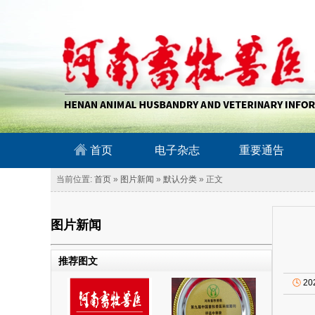
南畜牧兽医信息网
首页
电子杂志
重要通告
当前位置:
首页
»
图片新闻
»
默认分类
» 正文
图片新闻
推荐图文
🕓
20