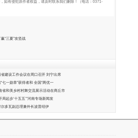
如有侵犯原作者权益，请及时联系我们删除！（电话：0371-
赢“三夏”攻坚战
业强省建设工作会议在周口召开 刘宁出席
省“七一勋章”获得者和 全国“两优一
年河南省和美乡村村舞交流展示活动在商丘市
“开局起步‘十五五’”河南专场新闻发
见摩尔多瓦副总理兼外长波普绍伊