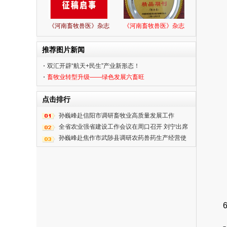
《河南畜牧兽医》杂志
《河南畜牧兽医》杂志
推荐图片新闻
双汇开辟“航天+民生”产业新形态！
畜牧业转型升级——绿色发展六畜旺
点击排行
孙巍峰赴信阳市调研畜牧业高质量发展工作
全省农业强省建设工作会议在周口召开 刘宁出席
并讲话 王凯主持
孙巍峰赴焦作市武陟县调研农药兽药生产经营使
用综合整治工作