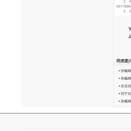
2、河南
6577896
3、河
同类图
• 孙
• 孙
• 农
• 刘宁
• 孙