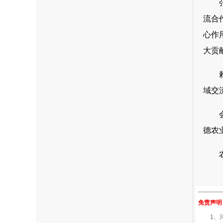
流合
心作
大贡
域交
德农
免责声明
1、河南