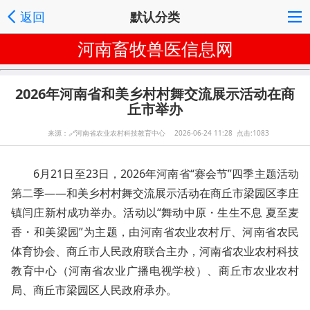
返回
默认分类
河南畜牧兽医信息网
2026年河南省和美乡村村舞交流展示活动在商
丘市举办
来源：
🔗
河南省农业农村科技教育中心 2026-06-24 11:28 点击:1083
6月21日至23日，2026年河南省“赛会节”四季主题活动
第二季——和美乡村村舞交流展示活动在商丘市梁园区李庄
镇闫庄新村成功举办。活动以“舞动中原・生生不息 夏至麦
香・和美梁园”为主题，由河南省农业农村厅、河南省农民
体育协会、商丘市人民政府联合主办，河南省农业农村科技
教育中心（河南省农业广播电视学校）、商丘市农业农村
局、商丘市梁园区人民政府承办。