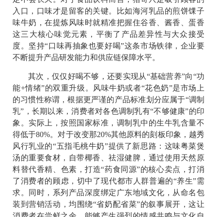
入口，口味才是留客的关键。比如海河乳品的煎饼馃子
味牛奶，在提炼风味时就精准把握住谷香、酱香、蛋香
这三大核心味觉元素，平衡了产品差异性与大众接受
度。坚持“口味再抽象也要好喝”这条市场铁律，企业要
不断提升产品研发能力和供应链保障水平。
其次，仅仅好喝不够，还要实现从“基础营养”向“功
能+情绪”的双重升级。风味牛奶或者“花色奶”是市场上
的习惯性称谓，根据更严谨的产品标准划分应属于“调制
乳”，长期以来，消费者对各色调制乳有“不够健康”的印
象。实际上，按照国家标准，调制乳中的生牛乳含量不
得低于80%。对于改变那20%其他原料的刻板印象，越秀
风行乳业的“五指毛桃牛奶”提供了新思路：这味粤菜煲
汤的重要食材，自带椰香、祛湿健脾，通过使用天然原
料替代香精、色素，打造“药食同源”的核心卖点，打消
了消费者的顾虑，切中了现代都市人群普遍的“养生”需
求。同时，系列产品深度绑定广东地域文化，从命名包
装到营销活动，均围绕“省奶配省菜”的叙事展开，这让
消费者在尝鲜之余，能够产生强烈的情感共鸣与文化自