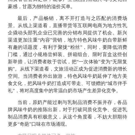
豪感，甘愿为独特的溢价买单。
最后，产品畅销，离不开打造与之匹配的消费场
景。从线上渠道看，直播带货等互联网电商为地方性乳
企撬动头部乳企业已完善的分销布局提供了机会。新兴
渠道更加注重“内容”营销，地方特色风味牛奶自带新鲜
有趣的话题度，有利于聚拢“粉丝”，同时，要降低消费
门槛，通过小规格尝鲜装、拼箱组合、限时盲盒这些创
新举措，让消费者敢于尝试，把“一次体验”变为“无限复
购”。从线下渠道看，文旅活动正成为促进消费新的增长
空间。当消费者外出旅游，特色风味牛奶延伸了地方美
食文化，把风味牛奶打造成可带走、可馈赠的“城市伴手
礼”，将对高度集中的常温白奶市场产生差异化竞争。
当前，原奶产能过剩与乳制品消费不振并存，各品
牌风味牛奶的推陈出新，对于打破同质化竞争、促进乳
制品消费具有积极意义，从这个角度看，不妨大胆期待
更多“奇葩”口味在市场涌现。