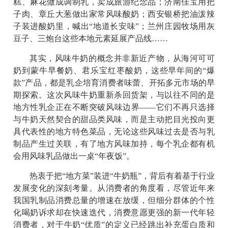
糕、麻花做成调制乳，卖成旅游纪念品；济南佳宝用把
子肉、章丘大葱做出家常风味酸奶；西安银桥把油泼辣
子装进酸奶里，喊出“地道长安味”；兰州庄园牧场用灰
豆子、三炮台这些本地元素延展产品线……
其实，风味牛奶的概念并非新近产物，从海河可可
奶到蒙牛早餐奶、君乐宝红枣酸奶，这些早年间的“爆
款”产品，都是乳企培育消费者味蕾、开拓多元市场的早
期探索。这次风味牛奶重新杀回货架，与以往不同的是
地方性乳企正在不断突破风味边界——它们不再只选择
与牛奶天然契合的甜品类风味，而是主动把目光投向更
具代表性的地方特色菜品，无论这些风味过去是否与乳
制品产生过关联，有了地方风味加持，每个乳企都有机
会用风味乳品做出一桌“年夜饭”。
热衷于把“地方菜”装进“牛奶瓶”，背后有着基于行业
发展变化的深刻考量。从消费者的角度看，尽管近年来
我国乳制品消费总量的增速在放缓，但细分群体的个性
化喝奶诉求却在快速迭代，消费意愿更强的新一代年轻
消费者，对于牛奶“优质”的定义已经跳出补充蛋白质和