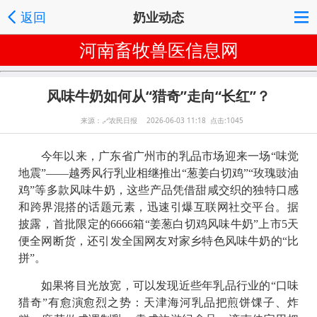
返回
奶业动态
河南畜牧兽医信息网
风味牛奶如何从“猎奇”走向“长红”？
来源：
🔗
农民日报 2026-06-03 11:18 点击:1045
今年以来，广东省广州市的乳品市场迎来一场“味觉
地震”——越秀风行乳业相继推出“葱姜白切鸡”“玫瑰豉油
鸡”等多款风味牛奶，这些产品凭借甜咸交织的独特口感
和跨界混搭的话题元素，迅速引爆互联网社交平台。据
披露，首批限定的6666箱“姜葱白切鸡风味牛奶”上市5天
便全网断货，还引发全国网友对家乡特色风味牛奶的“比
拼”。
如果将目光放宽，可以发现近些年乳品行业的“口味
猎奇”有愈演愈烈之势：天津海河乳品把煎饼馃子、炸