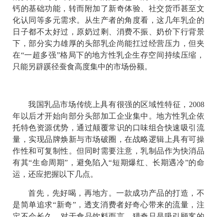
钙的基础功能，转而附加了新奇体验、社交货币甚至文
化认同等多元需求。从生产者的角度看，这几年乳企的
日子都不太好过，原奶过剩、消费不振、奶价下行背景
下，部分实力雄厚的头部乳企尚能扛过经营压力，但夹
在“一超多强”格局下的地方性乳企生存空间持续压缩，
只能另辟蹊径蚕食高度集中的市场份额。
我国乳品市场传统上具有很强的区域性特征，2008
年以后才开始向部分头部加工企业集中。地方性乳企依
托特色资源优势，通过颠覆常识的口味组合快速吸引流
量，实现品牌焕新与市场破圈，在战略逻辑上具有可操
作性和可复制性。但同时需要注意，乳制品作为快消品
有其“生命周期”，避免陷入“短期爆红、长期遇冷”的命
运，还应把握以下几点。
首先，先好喝，再地方。一款成功产品的打造，不
是简单追求“新奇”，透支消费者好奇心带来的流量，注
定不会长久。对于食品饮料而言，猎奇只是吸引顾客的