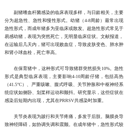
副猪嗜血杆菌感染的临床表现多样，与日龄相关，主要
分为超急性、急性和慢性形式。幼猪（4-8周龄）最常出现
急性形式，而成年猪多为亚临床或散发。超急性形式常见于
易感幼猪，表现为突然死亡，无明显临床症状。文献报道，
在运输后几天内，猪可出现败血症，导致皮肤变色、肺水肿
和肾小球血栓，死亡率高。
在保育猪中，这种形式可导致猪群突然损失10%。急性
形式是典型临床表现，主要影响4-10周龄仔猪，包括高热
（41.5°C）、严重咳嗽、腹式呼吸、关节肿胀和中枢神经系
统症状如侧卧、划桨样运动和颤抖。研究显示，这些症状在
感染后短期内出现，尤其在PRRSV共感染时加重。
关节炎表现为跛行和关节疼痛，多发于后肢。脑膜炎导
致神经障碍，如协调失调和震颤。在成年猪中，急性形式较