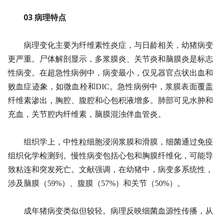
03 病理特点
病理变化主要为纤维素性炎症，与日龄相关，幼猪病变
更严重。尸体解剖显示，多浆膜炎、关节炎和脑膜炎是标志
性病变。在超急性病例中，病变最小，仅见器官点状出血和
败血症迹象，如微血栓和DIC。急性病例中，浆膜表面覆盖
纤维素渗出，胸腔、腹腔和心包积液增多。肺部可见水肿和
充血，关节腔内纤维素，脑膜混浊伴血管炎。
组织学上，中性粒细胞浸润浆膜和滑膜，细菌通过免疫
组织化学检测到。慢性病变包括心包和胸膜纤维化，可能导
致粘连和突发死亡。文献强调，在幼猪中，病变多系统性，
涉及脑膜（59%）、腹膜（57%）和关节（50%）。
成年猪病变类似但较轻。病理反映细菌血源性传播，从