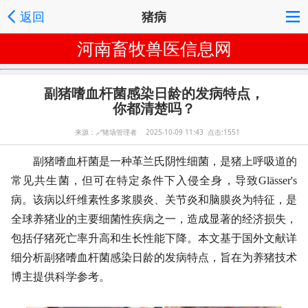
返回
猪病
河南畜牧兽医信息网
副猪嗜血杆菌感染日龄的发病特点，
你都清楚吗？
来源：
🔗
猪场管理者 2025-10-09 11:43 点击:1551
副猪嗜血杆菌是一种革兰氏阴性细菌，是猪上呼吸道的
常见共生菌，但可在特定条件下入侵全身，导致Glässer's
病。该病以纤维素性多浆膜炎、关节炎和脑膜炎为特征，是
全球养猪业的主要细菌性疾病之一，造成显著的经济损失，
包括仔猪死亡率升高和生长性能下降。本文基于国外文献详
细分析副猪嗜血杆菌感染日龄的发病特点，旨在为养猪技术
博主提供科学参考。