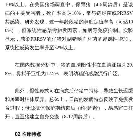
10%以上。在美国猪场调查中，保育猪（4-6周龄后）是该
病的主要受害者，死亡率高达10%，常与链球菌或PRRSV
共感染。研究发现，这一年龄段猪的鼻腔定殖率高（可达10
0%），但系统性感染需触发因素，如病毒免疫抑制。实验
显示，感染PRRSV的仔猪对副猪嗜血杆菌的易感性增加，
系统性感染发生率升至32%以上。
在国内数据分析中，猪的血清阳性率在血清亚组为29.
8%，鼻拭子亚组为12.5%，表明幼猪的感染流行广泛。
此外，慢性形式可在病愈后仔猪中持续，导致生长迟缓
和屠宰时胴体废弃。总体上，日龄的发病特点反映了免疫发
育过程：母源抗体保护期结束后（约4周龄），易感窗口打
开，直至猪建立自身免疫（8-12周龄后）。
02 临床特点