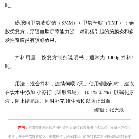
吨。
磺胺间甲氧嘧啶钠（SMM）+ 甲氧苄啶（TMP）：磺
胺类复方，穿透血脑屏障能力强，对副猪引起的脑膜炎和多
发性浆膜炎有较好效果。
拌料用量：按复方制剂说明书，通常为 1000g 拌料1
吨。
用法：混合拌料，连续饲喂 7天。使用磺胺药时，建议
在饮水中添加 小苏打（碳酸氢钠）（0.1%-0.2%）以碱化尿
液，防止结晶尿。同时补充 维生素K 以防止出血。
编辑：张光磊
声明
：河南畜牧兽医信息网刊登的文章仅代表作者个人观点，文章内容仅供
参考，并不构成投资建议，据此操作，风险自担。如果转载文章涉嫌侵犯您的著作