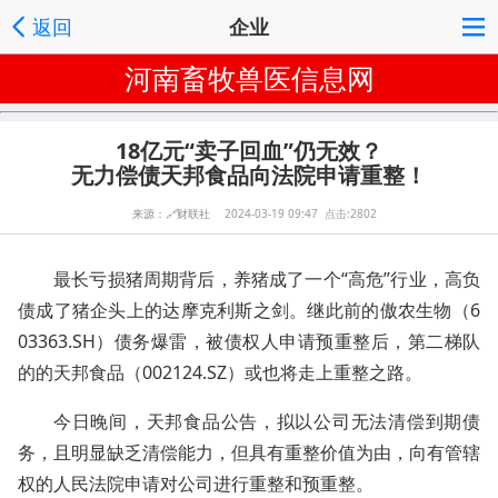
返回
企业
河南畜牧兽医信息网
18亿元“卖子回血”仍无效？
无力偿债天邦食品向法院申请重整！
来源：
🔗
财联社
2024-03-19 09:47 点击:2802
最长亏损猪周期背后，养猪成了一个“高危”行业，高负
债成了猪企头上的达摩克利斯之剑。继此前的傲农生物（6
03363.SH）债务爆雷，被债权人申请预重整后，第二梯队
的的天邦食品（002124.SZ）或也将走上重整之路。
今日晚间，天邦食品公告，拟以公司无法清偿到期债
务，且明显缺乏清偿能力，但具有重整价值为由，向有管辖
权的人民法院申请对公司进行重整和预重整。