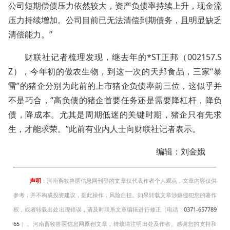
公司短期偿债压力依然较大，资产负债率持续上升，现金流
压力持续增加。公司目前已无法清偿到期债务，且明显缺乏
清偿能力。”
财联社记者梳理发现，继去年的*ST正邦（002157.S
Z），今年初的傲农生物，到这一次的天邦食品，三家“暴
雷”的猪企分别为此前的上市猪企负债率前三位，这似乎并
不是巧合，“高负债的猪企首要任务还是需要降杠杆，降负
债，降成本。尤其是周期低迷的关键时期，猪企只有先求
生，才能求荣。”此前有业内人士向财联社记者表示。
编辑：刘金娥
声明
：河南畜牧兽医信息网刊登的文章仅代表作者个人观点，文章内容仅供
参考，并不构成投资建议，据此操作，风险自担。如果转载文章涉嫌侵犯您的著作
权，或者转载出处出现错误，请及时联系文章编辑进行修正（电话：
0371-657789
65
）。河南畜牧兽医信息网原创文章，转载请注明出处及作者。感谢您的支持和