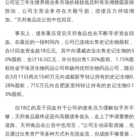
公司近三年生猪养殖业务市场价格较低且时有非洲猪瘟疫病
扰动，公司主营业务存在大额亏损，偿债压力持续增
加。”天邦食品在公告中也坦言。
事实上，债务重压背后天邦食品也在不断寻求资金回
血。在最近的一段时间内，公司已连续出售史记生物股权，
合计回血资金超18亿元。其中向通威农业出售史记生物的3
0%股权，合计16.5亿元，并分别出售1.35%股权、1.15%股
权给金宇保灵生物药品公司和扬州优邦生物药品公司，随后
在3月11日再次1540万元向成都新亨转让持有的史记生物0.
28%股权，715万元向合肥派宠特转让持有的史记生物0.1
3%股权。
但18亿的卖子回血对于公司的债务压力缓解似乎并不
够，天邦食品最终还是向高额债务低头，走上了申请重整的
道路。天邦食品在公告中也坦言，“公司主动采取措施，先
后通过出售资产等多种方式补充现金流，但成效不够显着，