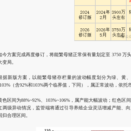
如今方案完成再度修订，将能繁母猪正常保有量划定至 3750 万头
大变局。
根据新版方案，以能繁母猪存栏量的波动幅度划分为绿、黄
%~103%（含92%和103%两个临界值，下同），属正常波动，
黄色区间为88%~92%、103%~106%，属产能大幅波动；红色
红两级异动情况，监管端将通过引导养殖企业灵活增减产能、向
回归合理区间。