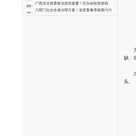
分化震荡，后市拐点已明确！
广西洪水致畜牧业损失惨重！巨头纷纷捐资捐
物！牧原2000万元、海大1000万元、双汇1.5万
六部门出台水体治理方案！攻坚畜禽养殖粪污污
箱火腿……
染
缺、
头。