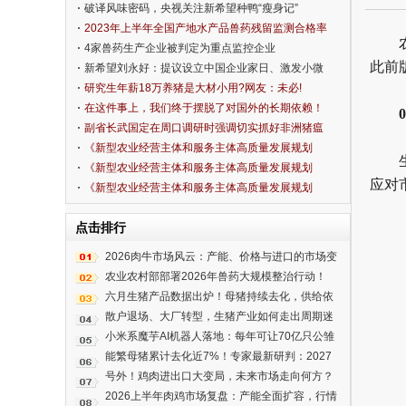
破译风味密码，央视关注新希望种鸭“瘦身记”
2023年上半年全国产地水产品兽药残留监测合格率
为99.2%
4家兽药生产企业被判定为重点监控企业
此前
新希望刘永好：提议设立中国企业家日、激发小微
市场活力
研究生年薪18万养猪是大材小用?网友：未必!
在这件事上，我们终于摆脱了对国外的长期依赖！
副省长武国定在周口调研时强调切实抓好非洲猪瘟
防控工作
《新型农业经营主体和服务主体高质量发展规划
（2020—2022年）》解读五： 大力推进农民教育培
《新型农业经营主体和服务主体高质量发展规划
应对
训 为主体高质量发展提供人才和智力支持
（2020—2022年）》解读四： 以主体多元发展和服
《新型农业经营主体和服务主体高质量发展规划
务方式创新为重点，推进社会化服务高质量发展
（2020—2022年）》解读三： 引导农民合作社向高
点击排行
质量发展轨道迈进
2026肉牛市场风云：产能、价格与进口的市场变
局
农业农村部部署2026年兽药大规模整治行动！
六月生猪产品数据出炉！母猪持续去化，供给依
旧高企！
散户退场、大厂转型，生猪产业如何走出周期迷
雾？
小米系魔芋AI机器人落地：每年可让70亿只公雏
免于绞杀
能繁母猪累计去化近7%！专家最新研判：2027
年生猪养殖有望实现合理盈利
号外！鸡肉进出口大变局，未来市场走向何方？
2026上半年肉鸡市场复盘：产能全面扩容，行情