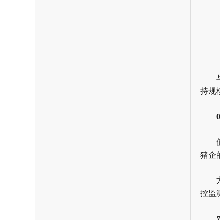
持规
猪企
控监