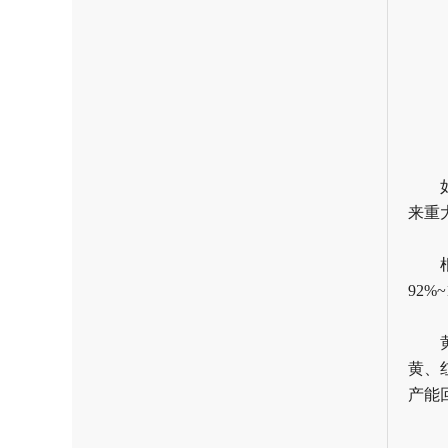
来重
92
黄、
产能