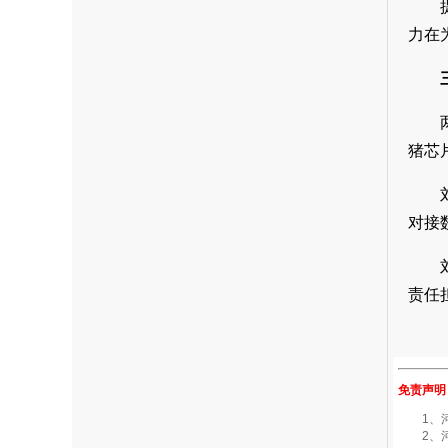
力在
猪芯
对接
责任
免责声明
1、河南
2、河南