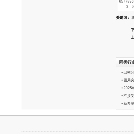
6577896
3、河
关键词：
同类行
• 出
• 困
• 20
• 不
• 新希