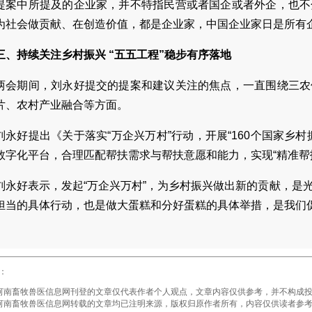
提案中所提及的企业家，并不特指民营或者国企或者外企，也不
为社会做贡献、在创造价值，都是企业家，中国企业家日是所有
三、持续关注乡村振兴 “五五工程”稳步有序落地
两会期间，刘永好提交的提案和建议关注的焦点，一直围绕三农
片、农村产业融合等方面。
刘永好提出《关于落实“万企兴万村”行动，开展“160个国家乡
数字化平台，合理匹配帮扶需求与帮扶意愿和能力，实现“精准帮
刘永好表示，发起“万企兴万村”，为乡村振兴做出新的贡献，是
担当的具体行动，也是做大蛋糕和分好蛋糕的具体举措，是我们
：
畜牧兽医信息网刊登的文章仅代表作者个人观点，文章内容仅供参考，并不构成投
畜牧兽医信息网转载的文章均已注明来源，版权归原作者所有，内容仅供读者参考，