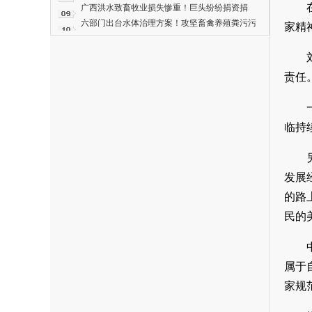
分化震荡，后市拐点已明确！
广西洪水致畜牧业损失惨重！巨头纷纷捐资捐
物！牧原2000万元、海大1000万元、双汇1.5万
六部门出台水体治理方案！攻坚畜禽养殖粪污污
家精
箱火腿……
染
责任
临持
发展
的路
民的
属于
家规