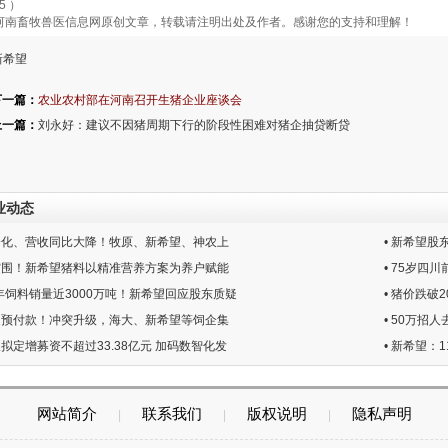
5 ）
南畜牧兽医信息网原创文章，转载请注明出处及作者。感谢您的支持和理解！
新希望
下一篇：
农业农村部在河南召开生猪企业座谈会
上一篇：
刘永好：建议不因猪周期下行的阶段性困难对猪企抽贷断贷
业动态
栏分化、营收同比大降！牧原、新希望、神农上
• 新希望
局突围！新希望猪料以精准营养方案为养户赋能
• 75岁四
25年饲料销量近3000万吨！新希望回应股东质疑
• 猪价跌破
接受预付款！冲突升级，海大、新希望等饲企集
• 50万
望拟定增募资不超过33.38亿元 加码数智化发
• 新希望：
网站简介
联系我们
版权说明
隐私声明
|
|
|