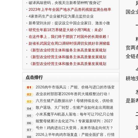
破译风味密码，央视关注新希望种鸭“瘦身记”
2023年上半年全国产地水产品兽药残留监测合格率
国企
为99.2%
4家兽药生产企业被判定为重点监控企业
新希望刘永好：提议设立中国企业家日、激发小微
市场活力
研究生年薪18万养猪是大材小用?网友：未必!
在这件事上，我们终于摆脱了对国外的长期依赖！
副省长武国定在周口调研时强调切实抓好非洲猪瘟
贫两
防控工作
《新型农业经营主体和服务主体高质量发展规划
全链
（2020—2022年）》解读五： 大力推进农民教育培
《新型农业经营主体和服务主体高质量发展规划
训 为主体高质量发展提供人才和智力支持
（2020—2022年）》解读四： 以主体多元发展和服
《新型农业经营主体和服务主体高质量发展规划
务方式创新为重点，推进社会化服务高质量发展
（2020—2022年）》解读三： 引导农民合作社向高
点击排行
质量发展轨道迈进
耕地
2026肉牛市场风云：产能、价格与进口的市场变
局
农业农村部部署2026年兽药大规模整治行动！
是新
六月生猪产品数据出炉！母猪持续去化，供给依
旧高企！
散户退场、大厂转型，生猪产业如何走出周期迷
雾？
小米系魔芋AI机器人落地：每年可让70亿只公雏
免于绞杀
能繁母猪累计去化近7%！专家最新研判：2027
年生猪养殖有望实现合理盈利
号外！鸡肉进出口大变局，未来市场走向何方？
2026上半年肉鸡市场复盘：产能全面扩容，行情