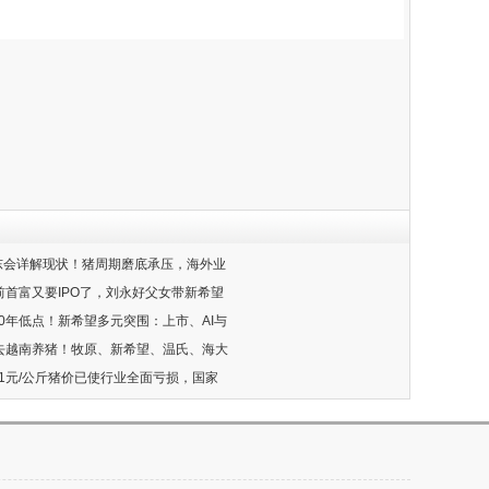
股东会详解现状！猪周期磨底承压，海外业
川前首富又要IPO了，刘永好父女带新希望
20年低点！新希望多元突围：上市、AI与
招人去越南养猪！牧原、新希望、温氏、海大
11元/公斤猪价已使行业全面亏损，国家