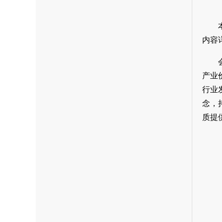
内容
产业
行业
念，
质提