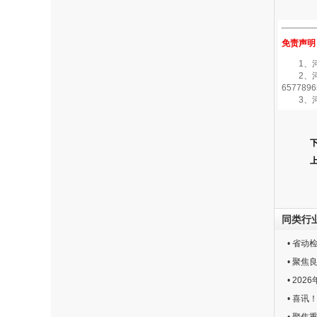
免责声明
1、河南
2、河南
6577896
3、河
同类行
• 省
• 聚
• 2
• 喜