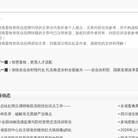
：
畜牧兽医信息网刊登的文章仅代表作者个人观点，文章内容仅供参考，并不构成投
畜牧兽医信息网转载的文章均已注明来源，版权归原作者所有，内容仅供读者参考，
5 ）
南畜牧兽医信息网原创文章，转载请注明出处及作者。感谢您的支持和理解！
下一篇：
智慧畜牧，更需人才适配
上一篇：
加快农业农村现代化 扎实推进乡村全面振兴 ——农业农村部、国家发展改革
业动态
动检总站赴商丘调研检疫流程优化试点工作——
• 全省畜
焦良种良养，破解东北黑猪产业痛点
• 四川省生
026年全国动物流感监测与防控形势交流培训班在
• 多地密
讯！省疫控中心自主研发的猪伪狂犬病病毒gB化
• 2026