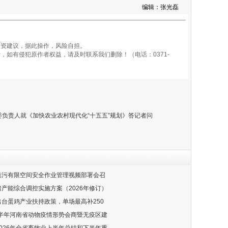
编辑：张光磊
资建议，据此操作，风险自担。
如有侵犯原作者权益，请及时联系我们删除！（电话：0371-
委负责人就《加快农业农村现代化“十五五”规划》答记者问
禽粪污有限空间安全作业管理视频部署会召
猪产能综合调控实施方案（2026年修订）
集出台蛋鸡产业扶持政策，单场最高补250
年上半年河南省动物疫情形势会商暨无疫区建