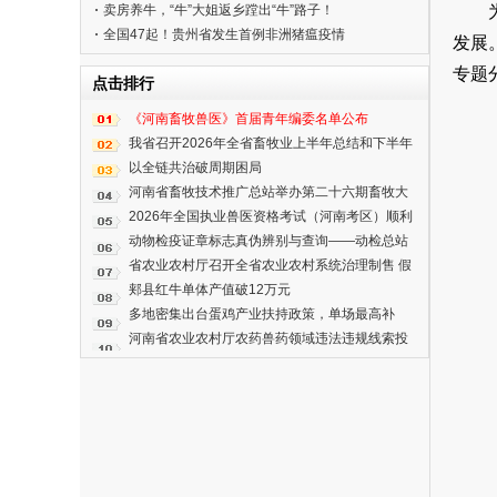
卖房养牛，“牛”大姐返乡蹚出“牛”路子！
全国47起！贵州省发生首例非洲猪瘟疫情
发展
专题
点击排行
《河南畜牧兽医》首届青年编委名单公布
我省召开2026年全省畜牧业上半年总结和下半年
重点 工作安排暨畜牧业政策解读推进会
以全链共治破周期困局
河南省畜牧技术推广总站举办第二十六期畜牧大
讲堂
2026年全国执业兽医资格考试（河南考区）顺利
完成
动物检疫证章标志真伪辨别与查询——动检总站
开展第五期“动检e课堂”专题业务培训
省农业农村厅召开全省农业农村系统治理制售 假
劣肉制品问题工作推进视频会议
郏县红牛单体产值破12万元
多地密集出台蛋鸡产业扶持政策，单场最高补
250万元
河南省农业农村厅农药兽药领域违法违规线索投
诉举报渠道公告