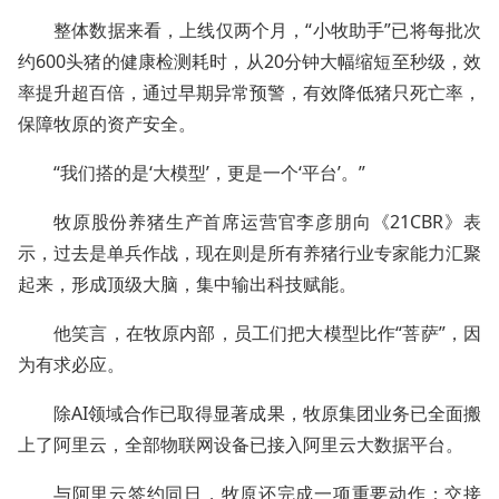
整体数据来看，上线仅两个月，“小牧助手”已将每批次
约600头猪的健康检测耗时，从20分钟大幅缩短至秒级，效
率提升超百倍，通过早期异常预警，有效降低猪只死亡率，
保障牧原的资产安全。
“我们搭的是‘大模型’，更是一个‘平台’。”
牧原股份养猪生产首席运营官李彦朋向《21CBR》表
示，过去是单兵作战，现在则是所有养猪行业专家能力汇聚
起来，形成顶级大脑，集中输出科技赋能。
他笑言，在牧原内部，员工们把大模型比作“菩萨”，因
为有求必应。
除AI领域合作已取得显著成果，牧原集团业务已全面搬
上了阿里云，全部物联网设备已接入阿里云大数据平台。
与阿里云签约同日，牧原还完成一项重要动作：交接