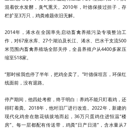
混着饮水发酵，臭气熏天。2010年，叶德保接过担子，存
栏扩至3万只，鸡粪难题依旧无解。
2014年，浠水在全国率先启动畜禽养殖污染专项整治工
作，对67座水库、27个湖泊及长江、浠水、巴水干支流500
米范围内畜禽养殖场全部关停，全县养殖户从4400多家压
缩至518家。
“那时候我也停了半年，把鸡全卖了。”叶德保坦言，环保红
线面前，没有退路。
停产期间，他四处考察，终于明白：养鸡不能只盯着鸡，还
得盯着粪。2018年，他对旧厂进行改造。2022年，新建的
现代化鸡舍在散花镇拔地而起，36万只蛋鸡住进恒温“楼
房”。每一层都配有传送带，鸡粪“日产日清”，含水量从7