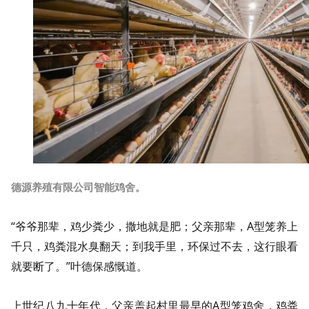
德源养殖有限公司智能鸡舍。
“爷爷那辈，鸡少粪少，撒地就是肥；父亲那辈，A型笼养上
千只，鸡粪混水臭翻天；到我手里，环保过不去，这行眼看
就要断了。”叶德保感慨道。
上世纪八九十年代，父亲盖起村里最早的A型笼鸡舍，鸡粪