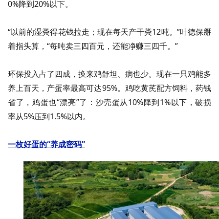
0%降到20%以下。
“以前的湿粪得花钱拉走；现在每天产干粪12吨。”叶德保掰
着指头算，“每吨卖三四百元，还能净赚三四千。”
环保投入占了四成，换来鸡舒坦、病也少。现在一只鸡能多
养上百天，产蛋率最高可达95%。鸡吃黄芪配方饲料，药钱
省了，鸡蛋也“漂亮”了：沙壳蛋从10%降到1%以下，破损
率从5%压到1.5%以内。
一枚好蛋的“养成密码”