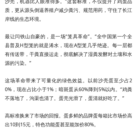
沙壳，机器比人眼准得多。”这套标准，不仅提升了鸡蛋品
质，更从源头倒逼养殖户减少粪污、规范用药，守住了长江
岸线的生态环境。
最让闫铁山自豪的，是一场“笼具革命”。“全中国第一个全
县普及H型笼的就是浠水，现在A型笼几乎绝迹。每一层都
有传送带，干粪直接运走，彻底解决了湿粪发酵对土壤和水
源的污染。”
这场革命带来了可量化的绿色效益。以前沙壳蛋至少占2
0%，现在占比小于1%；暗斑蛋从60%降到5%以内。“鸡粪
不落地了，沟渠也清了。蛋壳光滑了，蛋清就好吃了。”
高标准换来了市场的回报。蛋多鲜的品牌蛋每箱比市场价高
出10到15元，特色功能蛋甚至能加价80%。