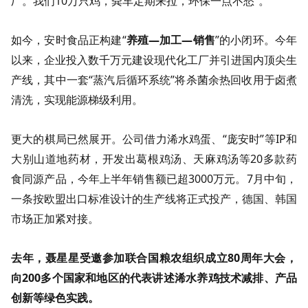
厂。我们10万只鸡，粪车定期来拉，环保一点不愁”。
如今，安时食品正构建“
养殖—加工—销售
”的小闭环。今年
以来，企业投入数千万元建设现代化工厂并引进国内顶尖生
产线，其中一套“蒸汽后循环系统”将杀菌余热回收用于卤煮
清洗，实现能源梯级利用。
更大的棋局已然展开。公司借力浠水鸡蛋、“庞安时”等IP和
大别山道地药材，开发出葛根鸡汤、天麻鸡汤等20多款药
食同源产品，今年上半年销售额已超3000万元。7月中旬，
一条按欧盟出口标准设计的生产线将正式投产，德国、韩国
市场正加紧对接。
去年，聂星星受邀参加联合国粮农组织成立80周年大会，
向200多个国家和地区的代表讲述浠水养鸡技术减排、产品
创新等绿色实践。