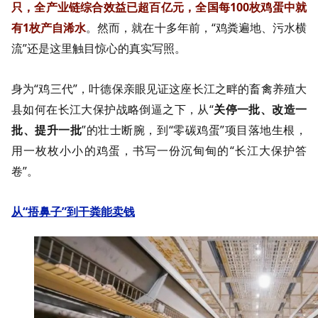
只，全产业链综合效益已超百亿元，全国每100枚鸡蛋中就
有1枚产自浠水
。然而，就在十多年前，“鸡粪遍地、污水横
流”还是这里触目惊心的真实写照。
身为“鸡三代”，叶德保亲眼见证这座长江之畔的畜禽养殖大
县如何在长江大保护战略倒逼之下，从“
关停一批、改造一
批、提升一批
”的壮士断腕，到“零碳鸡蛋”项目落地生根，
用一枚枚小小的鸡蛋，书写一份沉甸甸的“长江大保护答
卷”。
从“捂鼻子”到干粪能卖钱