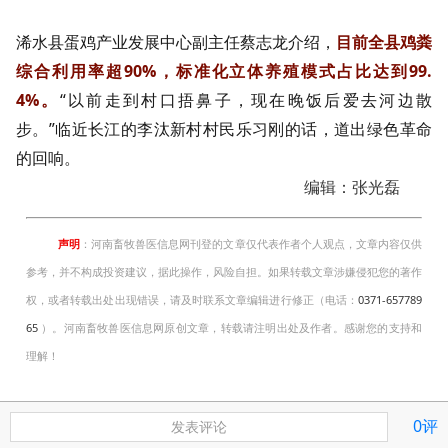
浠水县蛋鸡产业发展中心副主任蔡志龙介绍，
目前全县鸡粪
综合利用率超90%，标准化立体养殖模式占比达到99.
4%。
“以前走到村口捂鼻子，现在晚饭后爱去河边散
步。”临近长江的李汰新村村民乐习刚的话，道出绿色革命
的回响。
编辑：张光磊
声明
：河南畜牧兽医信息网刊登的文章仅代表作者个人观点，文章内容仅供
参考，并不构成投资建议，据此操作，风险自担。如果转载文章涉嫌侵犯您的著作
权，或者转载出处出现错误，请及时联系文章编辑进行修正（电话：
0371-657789
65
）。河南畜牧兽医信息网原创文章，转载请注明出处及作者。感谢您的支持和
理解！
0评
发表评论