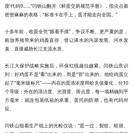
度’代码9……”闫铁山翻开《鲜蛋交易规范手册》，指尖点着
密密麻麻的表格，“标准卡在手上，蛋才能走向全国。”
十多年前，收蛋全凭“眼看手摸”，争议不断。更严重的是，
粗放养殖带来的鸡粪直排，曾让浠水的沟渠发黑、河水发
臭，直接威胁长江支流水质。
长江大保护战略实施后，环保红线越拉越紧。闫铁山意识
到：好鸡蛋不是“看”出来的，而是“管”出来的。他给鸡蛋立
起了“毫米级标尺”——内在的蛋清浓度用哈夫值量化，分10
个等级；外在的清洁度、光滑度、斑点度，每一项精确到平
方毫米；就连包装纸箱的承重、蛋托的防潮，也有代码对
应。
闫铁山指着生产线上的光检仪说：“蛋一过，裂纹、暗斑、