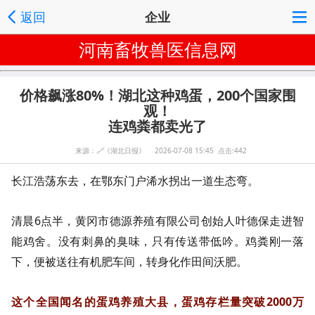
返回
企业
河南畜牧兽医信息网
价格飙涨80%！湖北这种鸡蛋，200个国家围
观！
连鸡粪都卖光了
来源：
🔗
《湖北日报》 2026-07-08 15:45 点击:442
长江浩荡东去，在鄂东门户浠水拐出一道生态弯。
清晨6点半，黄冈市德源养殖有限公司创始人叶德保走进智
能鸡舍。没有刺鼻的臭味，只有传送带低吟。鸡粪刚一落
下，便被送往有机肥车间，转身化作田间沃肥。
这个全国闻名的蛋鸡养殖大县，蛋鸡存栏量突破2000万