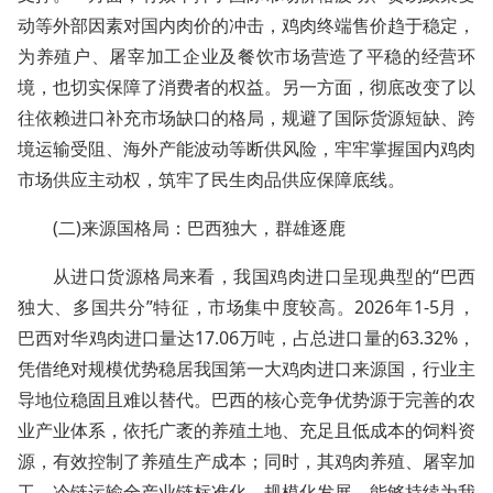
动等外部因素对国内肉价的冲击，鸡肉终端售价趋于稳定，
为养殖户、屠宰加工企业及餐饮市场营造了平稳的经营环
境，也切实保障了消费者的权益。另一方面，彻底改变了以
往依赖进口补充市场缺口的格局，规避了国际货源短缺、跨
境运输受阻、海外产能波动等断供风险，牢牢掌握国内鸡肉
市场供应主动权，筑牢了民生肉品供应保障底线。
(二)来源国格局：巴西独大，群雄逐鹿
从进口货源格局来看，我国鸡肉进口呈现典型的“巴西
独大、多国共分”特征，市场集中度较高。2026年1-5月，
巴西对华鸡肉进口量达17.06万吨，占总进口量的63.32%，
凭借绝对规模优势稳居我国第一大鸡肉进口来源国，行业主
导地位稳固且难以替代。巴西的核心竞争优势源于完善的农
业产业体系，依托广袤的养殖土地、充足且低成本的饲料资
源，有效控制了养殖生产成本；同时，其鸡肉养殖、屠宰加
工、冷链运输全产业链标准化、规模化发展，能够持续为我