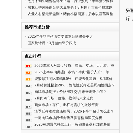
价？
七月下旬生猪价格环比下滑，行业预判下半年猪价温和
回升
黑龙江持续降雨影响大豆生长！8 月国产大豆价格或以
头
稳为主
农业农村部最新监测：猪价小幅回落，后市以震荡调整
斤
为主
推荐市场分析
2025年生猪养殖收益受成本影响将会更大
国家统计局：3月猪肉降价四成
点击排行
2026降本大对决，牧原、温氏、立华、大北农、神
农、新希望谁能笑到最后？
2026上半年肉类进口市场：牛肉“量价齐升”，羊
肉“冷暖自知”
能繁母猪同比降幅6.5%！产能去化加速，8月猪价
能上涨吗？
7月猪价涨幅超28%，阶段性反弹还是周期性拐点？
下半年猪市回暖可期
肉鸡市场周报：价格涨跌交织 未来走势几何？
7月肉鸡市场：价格、盈利与未来走向
鸡蛋市场：存栏、出栏与需求的微妙平衡
淡季反弹难改磨底格局，2026下半年猪价怎么走？
一周肉鸡市场行情走势及供需格局深度分析
2026黄鸡景气持续上行，头部禽企盈利加速释放