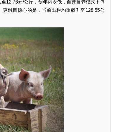
至12.76元/公斤，创年内次低，自繁自养模式下每
。更触目惊心的是，当前出栏均重飙升至128.55公