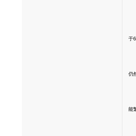
于6
仍
能