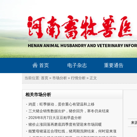
南畜牧兽医信息网
首页
电子杂志
重要通告
当前位置:
首页
»
市场分析
»
行情分析
» 正文
相关市场分析
鸡蛋：旺季驱动，蛋价重心有望温和上移
三大猪企销售数据出炉，猪价回升，寒冬仍未结束
2026年8月7日大豆豆粕早盘分析
来
猪价止涨回落再磨底四季度有望迎来市场回暖
能繁母猪逼近合理红线，猪周期洗牌结束，何时迎来涨