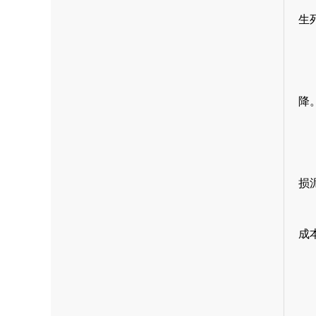
生
降
损
成