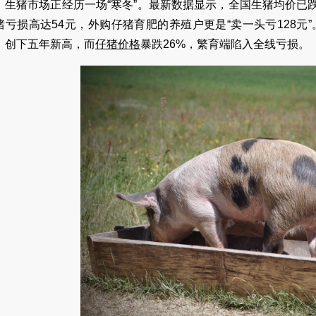
生猪市场正经历一场“寒冬”。最新数据显示，全国生猪均价已跌
猪亏损高达54元，外购仔猪育肥的养殖户更是“卖一头亏128元”
，创下五年新高，而
仔
猪价格
暴跌26%，繁育端陷入全线亏损。