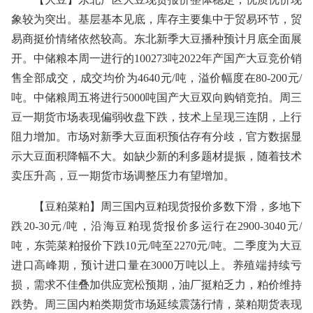
象较为突出。基层基本见底，库存主要集中于贸易环节，贸
易商挺价情绪依然较高。东北新季大豆播种预计月底全面展
开。中储粮本周一进行的100273吨2022年产国产大豆竞价销
售全部成交，成交均价为4640元/吨，溢价幅度在80-200元/
吨。中储粮周五将进行5000吨国产大豆双向购销竞拍。周三
豆一期货市场表现偏弱收盘下跌，技术上呈现三连阴，上行
阻力增加。市场对新季大豆面积预估存有分歧，官方数据显
示大豆面积降幅不大。如缺少新的利多题材提振，随着技术
卖压升高，豆一期货市场调整压力有望增加。
【豆粕菜粕】周三国内豆粕现货报价多数下滑，多地下
跌20-30元/吨，沿海豆粕现货报价多运行在2900-3040元/
吨，东莞菜粕报价下跌10元/吨至2270元/吨。二季度为大豆
进口高峰期，预计进口量在3000万吨以上。养殖端持续亏
损，需求不佳叠加供应宽松预期，油厂挺粕乏力，粕价维持
跌势。周三国内粕类期货市场延续震荡行情，菜粕期货表现