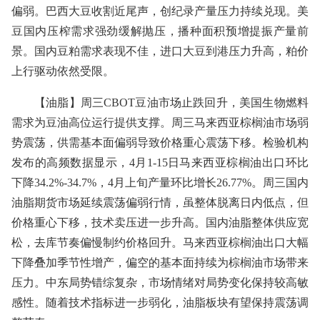
偏弱。巴西大豆收割近尾声，创纪录产量压力持续兑现。美
豆国内压榨需求强劲缓解抛压，播种面积预增提振产量前
景。国内豆粕需求表现不佳，进口大豆到港压力升高，粕价
上行驱动依然受限。
【油脂】周三CBOT豆油市场止跌回升，美国生物燃料
需求为豆油高位运行提供支撑。周三马来西亚棕榈油市场弱
势震荡，供需基本面偏弱导致价格重心震荡下移。检验机构
发布的高频数据显示，4月1-15日马来西亚棕榈油出口环比
下降34.2%-34.7%，4月上旬产量环比增长26.77%。周三国内
油脂期货市场延续震荡偏弱行情，虽整体脱离日内低点，但
价格重心下移，技术卖压进一步升高。国内油脂整体供应宽
松，去库节奏偏慢制约价格回升。马来西亚棕榈油出口大幅
下降叠加季节性增产，偏空的基本面持续为棕榈油市场带来
压力。中东局势错综复杂，市场情绪对局势变化保持较高敏
感性。随着技术指标进一步弱化，油脂板块有望保持震荡调