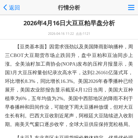
返回
行情分析
2026年4月16日大豆豆粕早盘分析
2026-04-16 11:22 点击:1121
【豆类基本面】因需求强劲以及美国降雨影响播种，周
三CBOT大豆期货市场止跌回升，盘中豆粕和豆油同步上
涨。全美油籽加工商协会(NOPA)发布的压榨月报显示，美
国3月大豆压榨量创纪录次高水平，达到2.26161亿蒲式耳，
环比增长8.3%，同比增长16.3%。美国2026年春季播种已经
展开，美国农业部报告显示截至4月12日当周，美国大豆种
植率为6%，五年均值为2%。美国中西部地区的降雨不利于
早春播种和田间作业，可能使下周大豆播种放缓，但对大豆
生长有利。巴西大豆收割近尾声，阿根廷大豆陆续进入收割
期。南美天气窗口逐步收窄，全球大豆供应保持宽松格局。
【大豆】东北产区大豆现货报价整体稳定，优质优价现