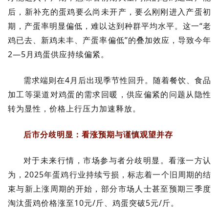
后，新补充的蛋鸡要么尚未开产，要么刚刚进入产蛋初
期，产蛋率明显偏低，难以达到种群平均水平。这一“老
鸡已去、新鸡未丰、产蛋率偏低”的叠加效应，导致今年
2—5月鸡蛋供应持续偏紧。
需求端则在4月后出现季节性回升。随着餐饮、食品
加工等渠道对鸡蛋的需求回暖，供应偏紧的问题从隐性
转为显性，价格上行压力加速释放。
后市分歧明显：看涨预期与谨慎观望并存
对于未来行情，市场参与者分歧明显。看涨一方认
为，2025年蛋鸡行业持续亏损，标志着一个旧周期的结
束与新上涨周期的开始，部分市场人士甚至预期三季度
淘汰蛋鸡价格涨至10元/斤、鸡蛋突破5元/斤。