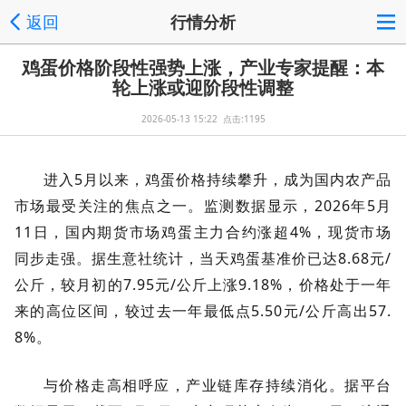
返回
行情分析
鸡蛋价格阶段性强势上涨，产业专家提醒：本
轮上涨或迎阶段性调整
2026-05-13 15:22 点击:1195
进入5月以来，鸡蛋价格持续攀升，成为国内农产品
市场最受关注的焦点之一。监测数据显示，2026年5月
11日，国内期货市场鸡蛋主力合约涨超4%，现货市场
同步走强。据生意社统计，当天鸡蛋基准价已达8.68元/
公斤，较月初的7.95元/公斤上涨9.18%，价格处于一年
来的高位区间，较过去一年最低点5.50元/公斤高出57.
8%。
与价格走高相呼应，产业链库存持续消化。据平台