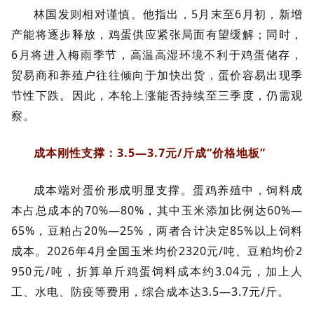
林国发则相对谨慎。他指出，5月末至6月初，新增
产能将逐步释放，鸡蛋供应紧张局面有望缓解；同时，
6月将进入梅雨季节，高温高湿环境不利于鸡蛋储存，
贸易商和养殖户往往倾向于加快出货，蛋价容易出现季
节性下跌。因此，本轮上涨能否持续至三季度，仍需观
察。
成本刚性支撑：3.5—3.7元/斤成“价格地板”
成本端对蛋价形成明显支撑。蛋鸡养殖中，饲料成
本占总成本的70%—80%，其中玉米添加比例达60%—
65%，豆粕占20%—25%，两者合计决定85%以上饲料
成本。2026年4月全国玉米均价2320元/吨、豆粕均价2
950元/吨，折算单斤鸡蛋饲料成本约3.04元，加上人
工、水电、防疫等费用，综合成本达3.5—3.7元/斤。