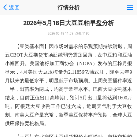
返回
行情分析
2026年5月18日大豆豆粕早盘分析
2026-05-18 11:39 点击:1193
【豆类基本面】因市场对需求的乐观预期持续消退，周
五CBOT大豆期货市场延续弱势震荡回落，盘中豆粕和豆油
小幅回升。美国油籽加工商协会（NOPA）发布的压榨月报
显示，4月美国大豆压榨量为2.11856亿蒲式耳，降至去年9
月以来的最低水平，明显低于市场预期。上周美豆播种率近
一半，出苗率为两成，均高于常年水平。巴西大豆收割基本
结束，目前正值出口高峰期，预计5月出口量将达到1600万
吨。阿根廷大豆收割工作已过六成，近期天气利于大豆收
割。南美大豆产量充裕，新季美豆保持丰产预期，全球大豆
供应保持宽松格局。
【大豆】东北产区大豆现货报价小幅松动，市场交投较