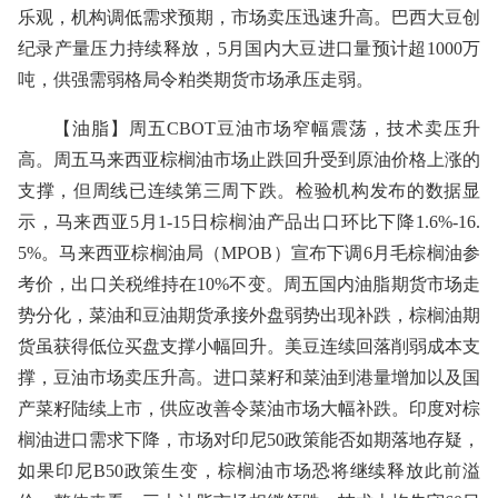
乐观，机构调低需求预期，市场卖压迅速升高。巴西大豆创
纪录产量压力持续释放，5月国内大豆进口量预计超1000万
吨，供强需弱格局令粕类期货市场承压走弱。
【油脂】周五CBOT豆油市场窄幅震荡，技术卖压升
高。周五马来西亚棕榈油市场止跌回升受到原油价格上涨的
支撑，但周线已连续第三周下跌。检验机构发布的数据显
示，马来西亚5月1-15日棕榈油产品出口环比下降1.6%-16.
5%。马来西亚棕榈油局（MPOB）宣布下调6月毛棕榈油参
考价，出口关税维持在10%不变。周五国内油脂期货市场走
势分化，菜油和豆油期货承接外盘弱势出现补跌，棕榈油期
货虽获得低位买盘支撑小幅回升。美豆连续回落削弱成本支
撑，豆油市场卖压升高。进口菜籽和菜油到港量增加以及国
产菜籽陆续上市，供应改善令菜油市场大幅补跌。印度对棕
榈油进口需求下降，市场对印尼50政策能否如期落地存疑，
如果印尼B50政策生变，棕榈油市场恐将继续释放此前溢