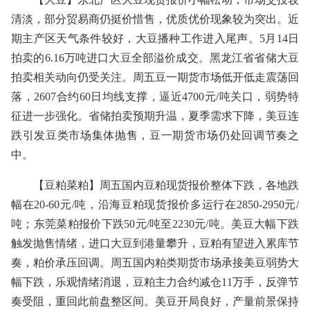
清淡，部分贸易商仍挺价惜售，优质优价现象较为突出。近
期主产区天气条件较好，大豆播种工作进入尾声。5月14日
拍卖的6.16万吨进口大豆全部溢价成交。黑龙江省省储大豆
拍卖相关动向仍受关注。周五豆一期货市场低开低走震荡回
落，2607合约60日均线支撑，逼近4700元/吨关口，弱势特
征进一步强化。省储拍卖预期升温，夏季需求下降，美豆连
跌引发豆类市场集体抛售，豆一期货市场仍处回调节奏之
中。
【豆粕菜粕】周五国内豆粕现货报价整体下跌，各地跌
幅在20-60元/吨，沿海豆粕现货报价多运行在2850-2950元/
吨；东莞菜粕报价下跌50元/吨至2230元/吨。美豆大幅下跌
触发抛售情绪，进口大豆到港量攀升，豆粕有望进入累库节
奏，粕价承压回调。周五国内粕类期货市场承接美豆弱势大
幅下跌，乐观情绪消退，豆粕主力合约减仓11万手，反弹节
奏受阻，重回此前盘整区间。美豆开局良好，产量前景保持