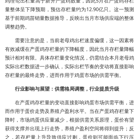
鸡理论出栏量高于新开产蛋鸡数量，因此5月在产蛋鸡存栏
量整体呈下降预期，预估存栏量约为12.90亿只。这一预测
基于前期鸡苗销量数据推导，反映出当月市场供应端的整体
调整趋势。
需要注意的是，当前老母鸡出栏速度偏缓，这一因素将
有效减缓在产蛋鸡存栏量的下降幅度，因此当月存栏量降幅
预计相对有限。具体存栏量变化情况，仍需结合本月老母鸡
实际出栏数据进一步确认，实际出栏节奏的变动将直接影响
存栏量的最终走势，进而作用于鸡蛋市场的供需平衡。
行业影响与展望：供需格局调整，行业提质升级
在产蛋鸡存栏量的变动直接影响鸡蛋市场供需平衡，进
而作用于蛋价走势及养殖户盈利水平。当在产蛋鸡存栏量下
降时，市场鸡蛋供应量减少，根据供需关系原理，蛋价有望
获得支撑并出现上行走势，养殖户盈利空间将得到提升；反
之，若存栏量上升导致供应过剩，蛋价则可能面临下行压