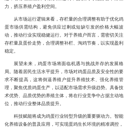
力，挤压养殖户盈利空间。
从市场运行逻辑来看，存栏量的合理调整有助于优化鸡
蛋市场供需结构，避免供应过剩或短缺引发的价格大幅波
动，推动行业实现稳健运行。对于养殖户而言，需密切关注
存栏量及蛋价走势，合理调整补栏、淘鸡节奏，以实现盈利
稳定。
展望未来，鸡蛋市场将面临机遇与挑战并存的发展格
局。随着居民生活水平提升，市场对鸡蛋品质及安全性的要
求不断提高，这将倒逼养殖户提升养殖技术、强化养殖管
理，聚焦优质鸡蛋生产，以适配市场需求升级趋势。具备技
术优势、品质优势的养殖主体，将在行业竞争中占据主动地
位，推动行业整体品质提升。
科技赋能将成为鸡蛋行业转型升级的重要驱动力。智能
化养殖设备的普及应用，可实现蛋鸡生长环境的精准调控，