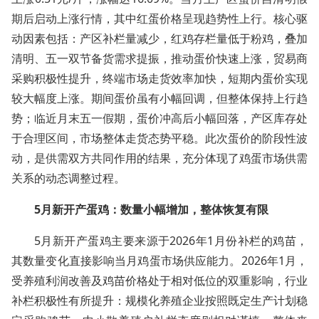
期后启动上涨行情，其中红蛋价格呈现趋势性上行。核心驱
动因素包括：产区补栏量减少，红鸡存栏量低于粉鸡，叠加
清明、五一双节备货需求提振，推动蛋价快速上涨，贸易商
采购积极性提升，终端市场走货效率加快，短期内蛋价实现
较大幅度上涨。期间蛋价虽有小幅回调，但整体保持上行趋
势；临近月末五一假期，蛋价冲高后小幅回落，产区库存处
于合理区间，市场整体走货态势平稳。此次蛋价的阶段性波
动，是供需双方共同作用的结果，充分体现了鸡蛋市场供需
关系的动态调整过程。
5月新开产蛋鸡：数量小幅增加，整体恢复有限
5月新开产蛋鸡主要来源于2026年1月份补栏的鸡苗，
其数量变化直接影响当月鸡蛋市场供应能力。2026年1月，
受养殖利润改善及鸡苗价格处于相对低位的双重影响，行业
补栏积极性有所提升：规模化养殖企业按照既定生产计划稳