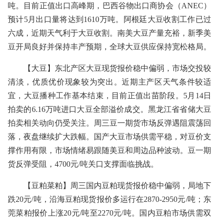
吨。目前正值出口高峰期，巴西谷物出口商协会（ANEC）
预计5月出口量将达到1610万吨。阿根廷大豆收割工作已过
六成，近期天气利于大豆收割。南美大豆产量充裕，新季美
豆开局良好并保持丰产预期，全球大豆供应保持宽松格局。
【大豆】东北产区大豆现货报价稳中偏弱，市场交投较
清淡，优质优价现象较为突出。近期主产区天气条件较适
宜，大豆播种工作基本结束，目前正值出苗阶段。5月14日
拍卖的6.16万吨进口大豆全部溢价成交。黑龙江省省储大豆
拍卖相关动向仍受关注。周三豆一期货市场反弹遇阻震荡回
落，夜盘继续扩大跌幅。国产大豆市场供需平稳，对豆价支
撑作用有限，市场情绪易跟随美豆和周边品种波动。豆一期
货反弹受阻，4700元/吨关口支撑面临挑战。
【豆粕菜粕】周三国内豆粕现货报价稳中偏弱，局地下
跌20元/吨，沿海豆粕现货报价多运行在2870-2950元/吨；东
莞菜粕报价上涨20元/吨至2270元/吨。国内豆粕市场供需双