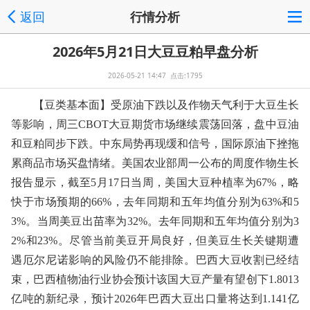
返回
行情分析
2026年5月21日大豆豆粕早盘分析
2026-05-21 14:47 点击:1795
【豆类基本面】受原油下跌以及作物天气利于大豆生长
等影响，周三CBOT大豆期货市场继续震荡回落，盘中豆油
和豆粕同步下跌。中东局势再现缓和信号，国际原油下挫拖
累商品市场买盘情绪。美国农业部周一公布的周度作物生长
报告显示，截至5月17日当周，美国大豆种植率为67%，略
快于市场预期的66%，去年同期和五年均值分别为63%和5
3%。当周美豆出苗率为32%。去年同期和五年均值分别为3
2%和23%。尽管当前美豆开局良好，但美豆生长关键期遭
遇厄尔尼诺影响的风险仍不能排除。巴西大豆收割已经结
束，巴西植物油行业协会预计该国大豆产量有望创下1.8013
亿吨的新纪录，预计2026年巴西大豆出口量将达到1.141亿