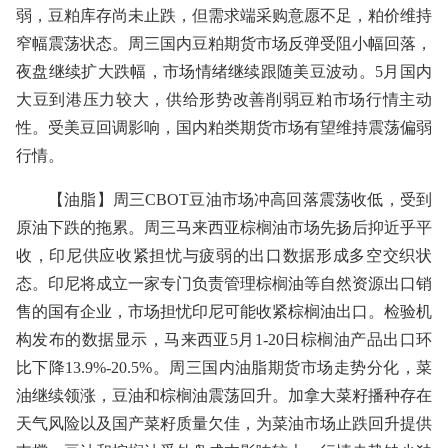
弱，豆粕库存尚未止跌，但需求端采购意愿不足，粕价维持
窄幅震荡状态。周三国内豆粕期货市场反弹受阻小幅回落，
夜盘继续扩大跌幅，市场情绪继续跟随美豆波动。5月国内
大豆到港压力较大，供给形势改善削弱豆粕市场行情主动
性。受美豆回调影响，国内粕类期货市场有望维持震荡偏弱
行情。
【油脂】周三CBOT豆油市场冲高回落震荡收低，受到
原油下跌的拖累。周三马来西亚棕榈油市场先扬后抑近乎平
收，印尼供应收紧担忧与疲弱的出口数据形成多空交织状
态。印尼将成立一家专门负责管理棕榈油等自然资源出口销
售的国有企业，市场担忧印尼可能收紧棕榈油出口。检验机
构发布的数据显示，马来西亚5月1-20日棕榈油产品出口环
比下降13.9%-20.5%。周三国内油脂期货市场走势分化，菜
油继续领涨，豆油和棕榈油震荡回升。加拿大菜籽播种存在
天气风险以及国产菜籽质量欠佳，为菜油市场止跌回升提供