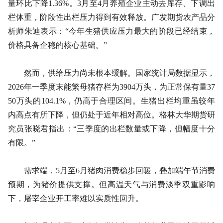
量环比下降1.36%。3月至4月养殖企业主动去库存、下调出
栏体重，阶段性出栏压力得到有效释放。广发期货农产品分
析师朱迪表示：“今年生猪供应压力最大的阶段已经结束，
价格具备企稳的核心基础。”
然而，供给压力尚未根本缓解。国家统计局数据显示，
2026年一季度末能繁母猪存栏为3904万头，为正常保有量37
50万头的104.1%，仍高于合理区间。生猪出栏均重虽较年
内高点有所下降，但仍处于近年相对高位。格林大华期货研
究员张晓君指出：“三季度的出栏数量或下降，但幅度十分
有限。”
需求端，5月至6月猪肉消费稳步回暖，叠加端午节消费
预期，为猪价提供支撑。但高温天气与消费淡季双重影响
下，屠宰企业开工率难以实质性回升。