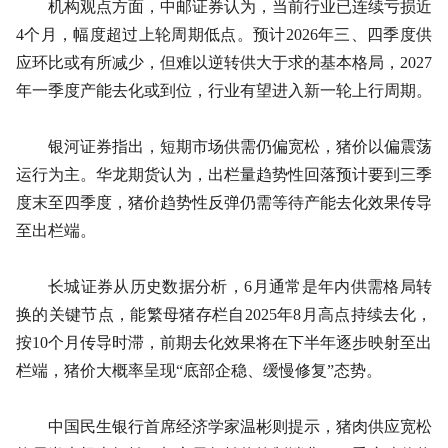
机构观点方面，中邮证券认为，当前行业已连续亏损近
4个月，幅度超过上轮周期低点。预计2026年三、四季度供
应环比或有所减少，但难以逆转供大于求的基本格局，2027
年一季度产能去化或到位，行业有望进入新一轮上行周期。
银河证券指出，短期市场供需仍偏宽松，猪价以偏震荡
运行为主。华龙期货认为，出栏量趋势性回落预计要到三季
度末至四季度，猪价趋势性反弹仍需等待产能去化效果传导
至出栏端。
长城证券从历史数据分析，6月通常是年内供需格局转
换的关键节点，能繁母猪存栏自2025年8月高点持续去化，
按10个月传导时滞，前期去化效果将在下半年逐步映射至出
栏端，猪价大概率呈现“底部企稳、缓慢修复”态势。
中国民生银行首席经济学家温彬则提示，猪肉供应宽松