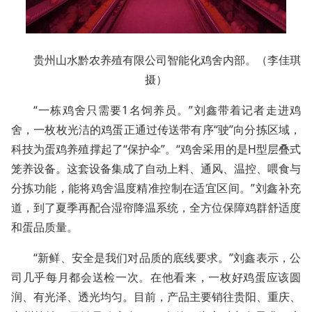
贵州山水黔农养殖有限公司智能化鸡舍内部。（李佳琪
摄）
“一栋鸡舍只需要1名饲养员。”刘鑫带着记者走进鸡
舍，一枚枚光洁的鸡蛋正通过传送带有序“驶”向分拣区域，
科技为蛋鸡养殖撑起了“保护伞”。“鸡舍采用的是H型层叠式
笼养设备。这套设备集成了自动上料、通风、温控、喂食与
分拣功能，能将鸡舍温度精准控制在适宜区间。”刘鑫补充
道，到了夏季再配合湿帘降温系统，全方位保障鸡群舒适度
和蛋品质量。
“新鲜、安全是我们对品质的底线要求。”刘鑫表示，公
司几乎每月都会送检一次。在他看来，一枚好鸡蛋应该圆
润、有光泽、透光均匀。目前，产品主要销往贵阳、重庆、