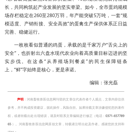
长，共同构筑起产业发展的坚实脊梁。如今，全市蛋鸡规模
场存栏稳定在260至280万羽，年产能突破5万吨，一套“规
模适度、产销衔接、安全高效”的蛋禽生产保供体系正日益
完善、稳健运行。
一枚枚看似普通的鸡蛋，承载的是千家万户“舌尖上的
安全”，也折射出六盘水现代农业向着高质量目标迈进的坚
实步伐。在这条“从养殖场到餐桌”的民生保障链条
上，“鲜”字始终是核心，更是承诺。
编辑：张光磊
声明
：河南畜牧兽医信息网刊登的文章仅代表作者个人观点，文章内容仅供
参考，并不构成投资建议，据此操作，风险自担。如果转载文章涉嫌侵犯您的著作
权，或者转载出处出现错误，请及时联系文章编辑进行修正（电话：
0371-657789
65
）。河南畜牧兽医信息网原创文章，转载请注明出处及作者。感谢您的支持和