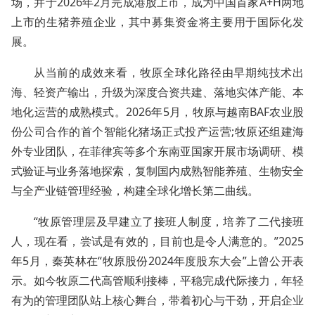
场，并于2026年2月完成港股上市，成为中国首家A+H两地
上市的生猪养殖企业，其中募集资金将主要用于国际化发
展。
从当前的成效来看，牧原全球化路径由早期纯技术出
海、轻资产输出，升级为深度合资共建、落地实体产能、本
地化运营的成熟模式。2026年5月，牧原与越南BAF农业股
份公司合作的首个智能化猪场正式投产运营;牧原还组建海
外专业团队，在菲律宾等多个东南亚国家开展市场调研、模
式验证与业务落地探索，复制国内成熟智能养殖、生物安全
与全产业链管理经验，构建全球化增长第二曲线。
“牧原管理层及早建立了接班人制度，培养了二代接班
人，现在看，尝试是有效的，目前也是令人满意的。”2025
年5月，秦英林在“牧原股份2024年度股东大会”上曾公开表
示。如今牧原二代高管顺利接棒，平稳完成代际接力，年轻
有为的管理团队站上核心舞台，带着初心与干劲，开启企业