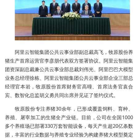
阿里云智能集团公共云事业部副总裁高飞，牧原股份养
猪生产首席运营官李彦朋代表双方签署协议。阿里云智能集
团资深副总裁兼公共云事业部总裁刘伟光、阿里巴巴大模型
业务总经理徐栋、阿里云智能集团公共云事业部企业三部总
经理官本岩，牧原股份首席财务官高曈、首席法务官袁合
宾、数智化总监胡义勇共同出席并见证了签约仪式。
牧原股份专注养猪30余年，已形成覆盖饲料、育种、
养殖、屠宰加工的生猪全产业链。目前，公司在全国1000
多个养殖场已部署330万套智能设备，每天产生超20亿条数
据，丰富的行业数据与养殖专业经验为构建养猪大模型奠定