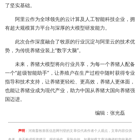
了坚实基础。
阿里云作为全球领先的云计算及人工智能科技企业，拥
有超大规模算力平台与深厚的大模型研发能力。
此次合作深度融合了牧原的行业沉淀与阿里云的技术优
势，为传统养猪业装上“数字大脑”。
未来，养猪大模型将向行业共享，为每一个养猪人配备
一个“超级智能助手”，让养殖户在生产过程中随时获得专业
指导和技术支持，让养猪更轻松、更高效，养猪人更体面，
也能让养猪业成为现代产业，助力中国从养猪大国向养猪强
国迈进。
编辑：张光磊
声明
：河南畜牧兽医信息网刊登的文章仅代表作者个人观点，文章内容仅供
参考，并不构成投资建议，据此操作，风险自担。如果转载文章涉嫌侵犯您的著作