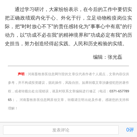
通过学习研讨，大家纷纷表示，在今后的工作中要切实
把正确政绩观内化于心、外化于行，立足动物检疫岗位实
际，把“时时放心不下”的责任感转化为“事事心中有底”的行
动力，以“功成不必在我”的精神境界和“功成必定有我”的历
史担当，努力创造经得起实践、人民和历史检验的实绩。
编辑：张光磊
声明
：河南畜牧兽医信息网刊登的文章仅代表作者个人观点，文章内容仅供
参考，并不构成投资建议，据此操作，风险自担。如果转载文章涉嫌侵犯您的著作
权，或者转载出处出现错误，请及时联系文章编辑进行修正（电话：
0371-657789
65
）。河南畜牧兽医信息网原创文章，转载请注明出处及作者。感谢您的支持和
理解！
0评
发表评论